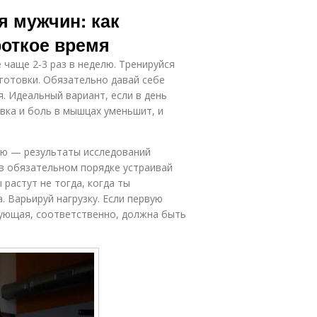
идкости при
Питания при
 мужчин: как
ренировках
тренировках
роткое время
чаще 2-3 раз в неделю. Тренируйся
езультаты в
дготовки. Обязательно давай себе
ренировках
. Идеальный вариант, если в день
вка и боль в мышцах уменьшит, и
лю — результаты исследований
в обязательном порядке устраивай
 растут не тогда, когда ты
 Варьируй нагрузку. Если первую
дующая, соответственно, должна быть