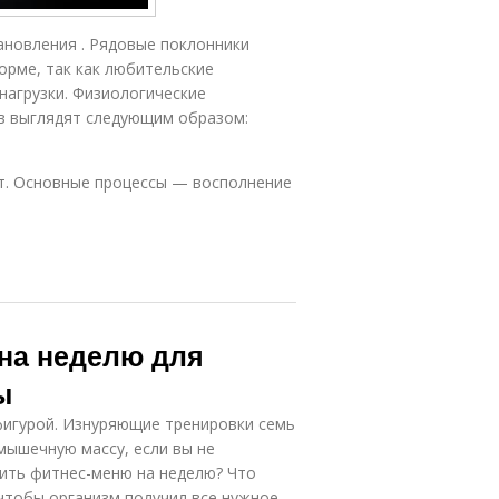
ановления . Рядовые поклонники
орме, так как любительские
нагрузки. Физиологические
в выглядят следующим образом:
ут. Основные процессы — восполнение
 на неделю для
ы
фигурой. Изнуряющие тренировки семь
мышечную массу, если вы не
вить фитнес-меню на неделю? Что
чтобы организм получил все нужное