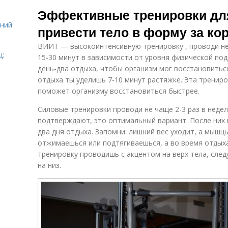
Рацион для
Тренировки с
Ж
Эффективные тренировки для
тренировок
точки
т
ений
привести тело в форму за ко
ВИИТ — высокоинтенсивную тренировку , проводи не 
День при
Перекус перед
Р
ц:
15-30 минут в зависимости от уровня физической по
тренировках
тренировкой
т
день-два отдыха, чтобы организм мог восстановиться
отдыха ты уделишь 7-10 минут растяжке. Эта трениро
поможет организму восстановиться быстрее.
Силовые тренировки проводи не чаще 2-3 раз в неде
подтверждают, это оптимальный вариант. После них 
два дня отдыха. Запомни: лишний вес уходит, а мышцы
отжимаешься или подтягиваешься, а во время отдыха.
тренировку проводишь с акцентом на верх тела, сле
на низ.