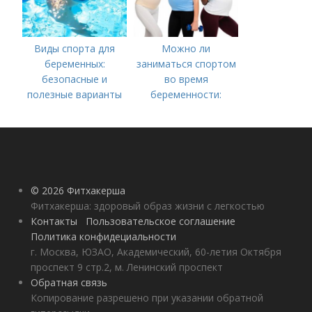
Виды спорта для
Можно ли
беременных:
заниматься спортом
безопасные и
во время
полезные варианты
беременности:
советы специалиста
© 2026 Фитхакерша
Фитхакерша: здоровый образ жизни с легкостью
Контакты
Пользовательское соглашение
Политика конфидециальности
г. Москва, ЮЗАО, Академический, 60-летия Октября
проспект 9 стр.2, м. Ленинский проспект
Обратная связь
Копирование разрешено при указании обратной