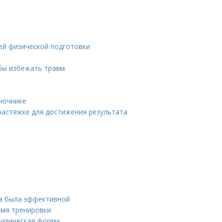
ней физической подготовки
обы избежать травм
оночнике
растяжке для достижения результата
на была эффективной
емя тренировки
физическая форма