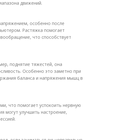
иапазона движений.
напряжением, особенно после
мпьютером. Растяжка помогает
овообращение, что способствует
мер, поднятие тяжестей, она
сливость. Особенно это заметно при
ержания баланса и напряжения мышц в
ми, что помогает успокоить нервную
тия могут улучшить настроение,
ессией.
вред, если заниматься ею неправильно