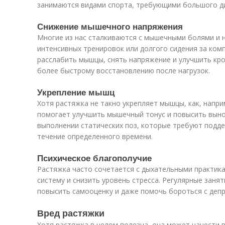
занимаются видами спорта, требующими большого д
Снижение мышечного напряжения
Многие из нас сталкиваются с мышечными болями и 
интенсивных тренировок или долгого сидения за ко
расслабить мышцы, снять напряжение и улучшить кр
более быстрому восстановлению после нагрузок.
Укрепление мышц
Хотя растяжка не такно укрепляет мышцы, как, напри
помогает улучшить мышечный тонус и повысить выно
выполнении статических поз, которые требуют подд
течение определенного времени.
Психическое благополучие
Растяжка часто сочетается с дыхательными практика
систему и снизить уровень стресса. Регулярные заня
повысить самооценку и даже помочь бороться с депр
Вред растяжки
Хотя растяжка в целом полезна, она может нанести 