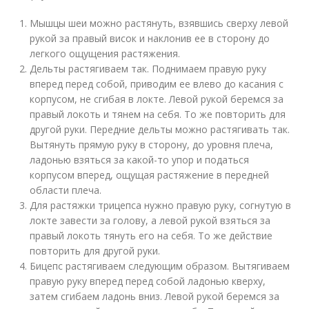
Мышцы шеи можно растянуть, взявшись сверху левой
рукой за правый висок и наклонив ее в сторону до
легкого ощущения растяжения.
Дельты растягиваем так. Поднимаем правую руку
вперед перед собой, приводим ее влево до касания с
корпусом, не сгибая в локте. Левой рукой беремся за
правый локоть и тянем на себя. То же повторить для
другой руки. Передние дельты можно растягивать так.
Вытянуть прямую руку в сторону, до уровня плеча,
ладонью взяться за какой-то упор и податься
корпусом вперед, ощущая растяжение в передней
области плеча.
Для растяжки трицепса нужно правую руку, согнутую в
локте завести за голову, а левой рукой взяться за
правый локоть тянуть его на себя. То же действие
повторить для другой руки.
Бицепс растягиваем следующим образом. Вытягиваем
правую руку вперед перед собой ладонью кверху,
затем сгибаем ладонь вниз. Левой рукой беремся за