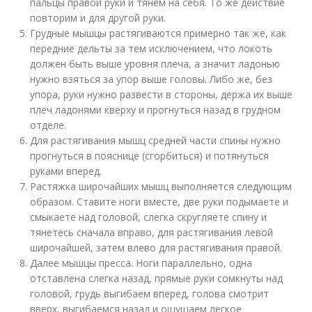
пальцы правой руки и тянем на себя. То же действие
повторим и для другой руки.
Грудные мышцы растягиваются примерно так же, как
передние дельты за тем исключением, что локоть
должен быть выше уровня плеча, а значит ладонью
нужно взяться за упор выше головы. Либо же, без
упора, руки нужно развести в стороны, держа их выше
плеч ладонями кверху и прогнуться назад в грудном
отделе.
Для растягивания мышц средней части спины нужно
прогнуться в пояснице (сгорбиться) и потянуться
руками вперед.
Растяжка широчайших мышц выполняется следующим
образом. Ставите ноги вместе, две руки подымаете и
смыкаете над головой, слегка скругляете спину и
тянетесь сначала вправо, для растягивания левой
широчайшей, затем влево для растягивания правой.
Далее мышцы пресса. Ноги параллельно, одна
отставлена слегка назад, прямые руки сомкнуты над
головой, грудь выгибаем вперед, голова смотрит
вверх, выгибаемся назад и ощущаем легкое