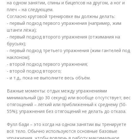
на одном занятии, спины и бицепсов на другом, а ног и
плеч – на следующем.
Согласно круговой тренировке вы должны делать:
- первый подход первого упражнения (например, жим
штанги лёжа);
- первый подход второго упражнения (отжимания на
брусьях);
- первый подход третьего упражнения (жим гантелей под
наклоном);
- второй подход первого упражнения;
- второй подход второго;
- и т.д., пока не выполните весь объём.
Важные моменты: отдых между упражнениями
минимальный (до 30 секунд) или вообще отсутствует; вес
отягощений – лёгкий или приближенный к среднему (50-
55%); упражнения без отягощений не делать до отказа.
Фулл бади – это когда на одном занятии вы тренируете
всё тело. Обычно используются основные базовые
упражнения, чтобы вовлечь в работу максимальное