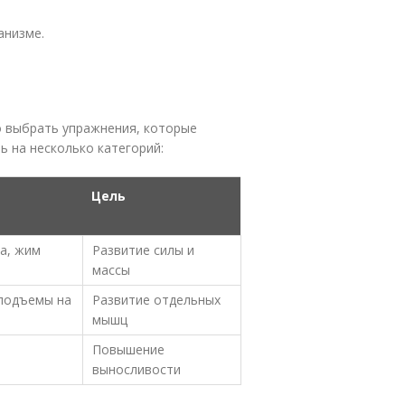
анизме.
о выбрать упражнения, которые
ь на несколько категорий:
Цель
га, жим
Развитие силы и
массы
 подъемы на
Развитие отдельных
мышц
Повышение
выносливости