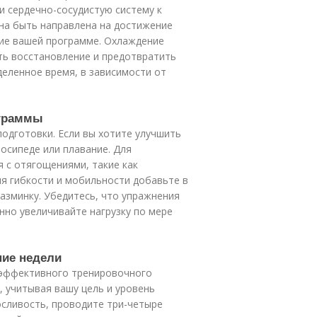
и сердечно-сосудистую систему к
жна быть направлена на достижение
ие вашей программе. Охлаждение
ть восстановление и предотвратить
еленное время, в зависимости от
ограммы
подготовки. Если вы хотите улучшить
лосипеде или плавание. Для
 с отягощениями, такие как
ия гибкости и мобильности добавьте в
азминку. Убедитесь, что упражнения
но увеличивайте нагрузку по мере
ние недели
я эффективного тренировочного
, учитывая вашу цель и уровень
осливость, проводите три-четыре