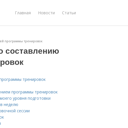
Главная
Новости
Статьи
чей программы тренировок
о составлению
ировок
 программы тренировок
лением программы тренировок
 моего уровня подготовки
 в неделю
овочной сессии
ок
и