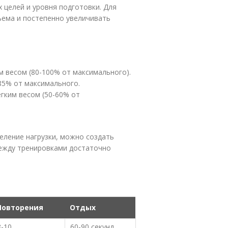
 целей и уровня подготовки. Для
ема и постепенно увеличивать
м весом (80-100% от максимального).
85% от максимального.
гким весом (50-60% от
деление нагрузки, можно создать
между тренировками достаточно
Повторения
Отдых
8-10
60-90 секунд