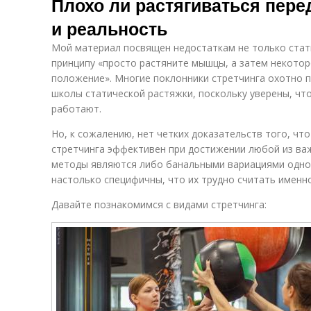
Плохо ли растягиваться пер
и реальность
Мой материал посвящен недостаткам не только стати
принципу «просто растяните мышцы, а затем некото
положение». Многие поклонники стретчинга охотно п
школы статической растяжки, поскольку уверены, чт
работают.
Но, к сожалению, нет четких доказательств того, чт
стретчинга эффективен при достижении любой из важ
методы являются либо банальными вариациями одног
настолько специфичны, что их трудно считать именно 
Давайте познакомимся с видами стретчинга: