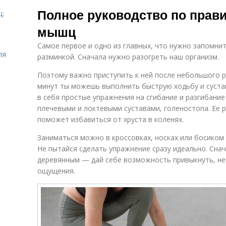
Результат от
Ноги на
Уп
Полное руководство по прав
растяжки
растяжку
ц:
мышц
Самое первое и одно из главных, что нужно запомнит
Растяжки для
Растяжка для
Р
ля
разминкой. Сначала нужно разогреть наш организм.
организма
достижения
Поэтому важно приступить к ней после небольшого р
минут ты можешь выполнить быструю ходьбу и сустав
в себя простые упражнения на сгибание и разгибание
Растяжки для
Неправильная
Ра
плечевыми и локтевыми суставами, голеностопа. Ее 
предотвращения
растяжка
т
поможет избавиться от хруста в коленях.
Заниматься можно в кроссовках, носках или босиком 
Не пытайся сделать упражнение сразу идеально. Снач
Растяжки перед
деревянным — дай себе возможность привыкнуть, не 
тренировкой
ощущения.