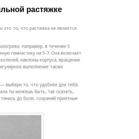
ражнения на
по правильной
ильной растяжке
растяжку
растяжке
ь это то, что растяжка не является
астяжка от
Обязательная
травм
растяжка
азогрева. Например, в течение 5
ную гимнастику на 5-7. Она включает
 коленей, наклоны корпуса, вращение
стяжка перед
Растяжка по
регулярное выполнение также
ренировкой
сравнению
— выбери то, что удобнее для тебя.
ала ты можешь быть, так сказать,
тянись до боли, сохраняй приятные