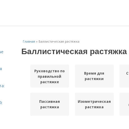
Главная
»
Баллистическая растяжка
Баллистическая растяжка
ые
я
Руководство по
Время для
С
правильной
растяжки
растяжке
та:
Пассивная
Изометрическая
й:
растяжка
растяжка