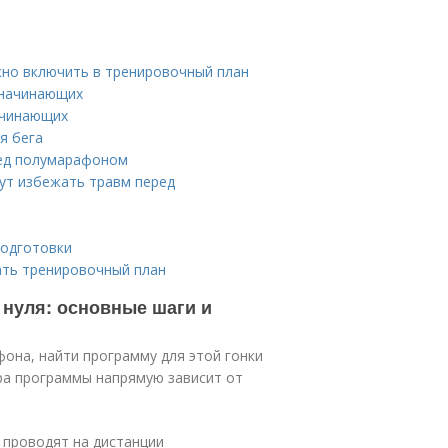
но включить в тренировочный план
 начинающих
ачинающих
я бега
ред полумарафоном
ут избежать травм перед
подготовки
ать тренировочный план
 нуля: основные шаги и
она, найти программу для этой гонки
ра программы напрямую зависит от
 проводят на дистанции