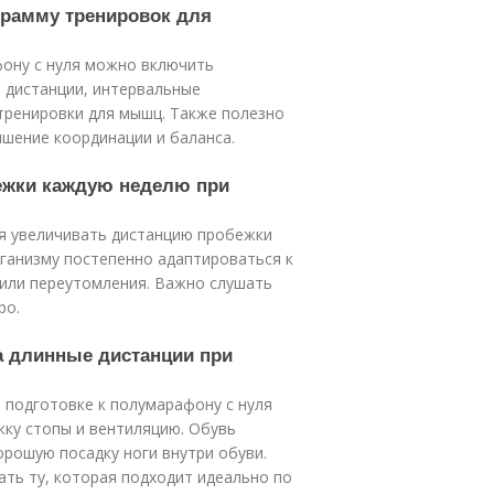
грамму тренировок для
фону с нуля можно включить
е дистанции, интервальные
тренировки для мышц. Также полезно
чшение координации и баланса.
бежки каждую неделю при
ся увеличивать дистанцию пробежки
ганизму постепенно адаптироваться к
 или переутомления. Важно слушать
ро.
на длинные дистанции при
и подготовке к полумарафону с нуля
жку стопы и вентиляцию. Обувь
орошую посадку ноги внутри обуви.
ть ту, которая подходит идеально по