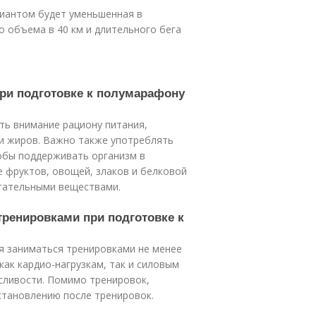
иантом будет уменьшенная в
 объема в 40 км и длительного бега
при подготовке к полумарафону
ть внимание рациону питания,
 и жиров. Важно также употреблять
обы поддерживать организм в
 фруктов, овощей, злаков и белковой
тательными веществами.
тренировками при подготовке к
я заниматься тренировками не менее
как кардио-нагрузкам, так и силовым
сливости. Помимо тренировок,
становлению после тренировок.