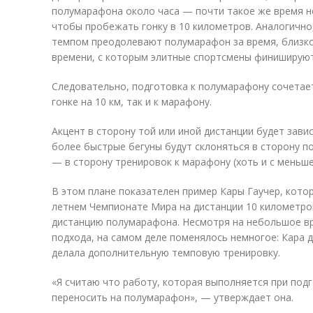
полумарафона около часа — почти такое же время 
чтобы пробежать гонку в 10 километров. Аналогично
темпом преодолевают полумарафон за время, близкое
времени, с которым элитные спортсмены финишируют
Следовательно, подготовка к полумарафону сочетает
гонке на 10 км, так и к марафону.
Акцент в сторону той или иной дистанции будет завис
более быстрые бегуны будут склоняться в сторону по
— в сторону тренировок к марафону (хоть и с меньше
В этом плане показателен пример Кары Гаучер, кото
летнем Чемпионате Мира на дистанции 10 километров
дистанцию полумарафона. Несмотря на небольшое в
подхода, на самом деле поменялось немногое: Кара д
делала дополнительную темповую тренировку.
«Я считаю что работу, которая выполняется при под
переносить на полумарафон», — утверждает она.