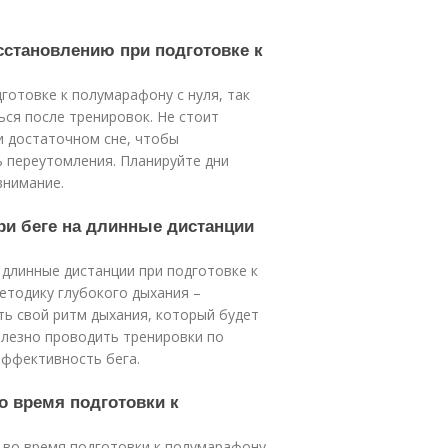
сстановлению при подготовке к
готовке к полумарафону с нуля, так
ся после тренировок. Не стоит
и достаточном сне, чтобы
 переутомления. Планируйте дни
внимание.
ри беге на длинные дистанции
 длинные дистанции при подготовке к
етодику глубокого дыхания –
ть свой ритм дыхания, который будет
лезно проводить тренировки по
эффективность бега.
во время подготовки к
 во время подготовки к полумарафону