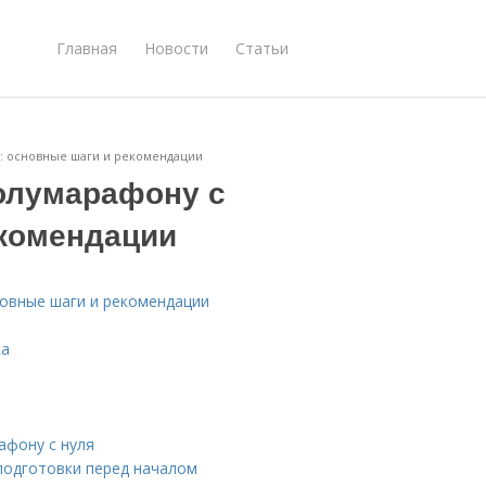
Главная
Новости
Статьи
я: основные шаги и рекомендации
полумарафону с
екомендации
новные шаги и рекомендации
ка
афону с нуля
подготовки перед началом