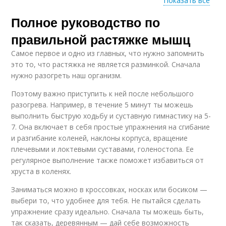
Показать все
Полное руководство по
Баллистическая
Пассивная растяжка
растяжка
правильной растяжке мышц
Самое первое и одно из главных, что нужно запомнить
это то, что растяжка не является разминкой. Сначала
Изометрическая
нужно разогреть наш организм.
Растяжки на весь
растяжка
Поэтому важно приступить к ней после небольшого
разогрева. Например, в течение 5 минут ты можешь
выполнить быструю ходьбу и суставную гимнастику на 5-
7. Она включает в себя простые упражнения на сгибание
Результат от
Ноги на растяжку
и разгибание коленей, наклоны корпуса, вращение
растяжки
плечевыми и локтевыми суставами, голеностопа. Ее
регулярное выполнение также поможет избавиться от
хруста в коленях.
Упражнения на
Рекомендации по
Заниматься можно в кроссовках, носках или босиком —
растяжку
правильной растяжке
выбери то, что удобнее для тебя. Не пытайся сделать
упражнение сразу идеально. Сначала ты можешь быть,
так сказать, деревянным — дай себе возможность