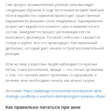
Сам процесс возникновения угревой сыпи выглядит
следующим образом: в ходе патогенных воздействий или
сбоя в выработке гормонов происходят существенные
нарушения во внешних слоях эпидермиса. Одновременно
возрастает выработка кожного сала и изменяется его
состав. Замедляется процесс регенерации клеток
волосяного фолликула. Роговой слой кожи становится
толще и грубее. Все это провоцирует бактериальный
дисбаланс, который дает начало острой воспалительной
реакции.
Если на лице у взрослых людей наблюдаются красные
пятна, очаги воспаления, прыщи — это посыл организма
о том, что человек имеет проблемы со здоровьем, и
лечение акне необходимо начать как можно скорее.
Источник:
https://dailybags.ru/novosti/protivodeystvie-akne-
strategii-i-podhody-s-vrachom-dermatologom-yulianoy-shiyan
Как правильно питаться при акне