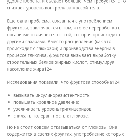
удовлетворена, и съедает больше, чем требуется. Это
снижает уровень контроля за массой тела.
Еще одна проблема, связанная с употреблением
фруктозы, заключается в том, что ее переработка в
организме отличается от той, которая происходит с
другими сахарами. Вместо расщепления (как это
происходит с глюкозой) и производства энергии в
процессе гликлиза, фруктоза вызывает выработку
строительных белков жирных кислот, стимулируя
накопление жира
124
.
Исследования показали, что фруктоза способна
124
:
вызывать инсулинорезистентность;
повышать кровяное давление;
увеличивать уровеньтриглицеридов;
снижать толерантность к глюкозе.
Но не стоит совсем отказываться от глюкозы. Она
содержится в свежих фруктах, употребление которых