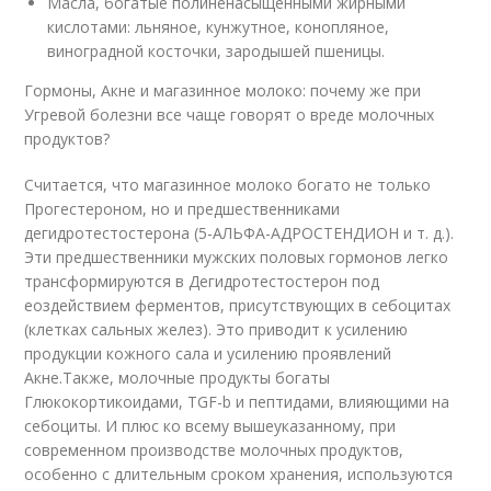
Масла, богатые полиненасыщенными жирными
кислотами: льняное, кунжутное, конопляное,
виноградной косточки, зародышей пшеницы.
Гормоны, Акне и магазинное молоко: почему же при
Угревой болезни все чаще говорят о вреде молочных
продуктов?
Считается, что магазинное молоко богато не только
Прогестероном, но и предшественниками
дегидротестостерона (5-АЛЬФА-АДРОСТЕНДИОН и т. д.).
Эти предшественники мужских половых гормонов легко
трансформируются в Дегидротестостерон под
еоздействием ферментов, присутствующих в себоцитах
(клетках сальных желез). Это приводит к усилению
продукции кожного сала и усилению проявлений
Акне.Также, молочные продукты богаты
Глюкокортикоидами, TGF-b и пептидами, влияющими на
себоциты. И плюс ко всему вышеуказанному, при
современном производстве молочных продуктов,
особенно с длительным сроком хранения, используются