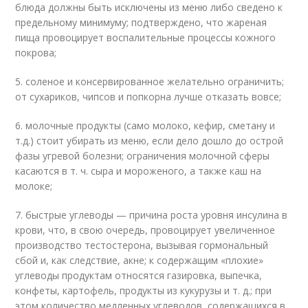
блюда должны быть исключены из меню либо сведено к
предельному минимуму; подтверждено, что жареная
пища провоцирует воспалительные процессы кожного
покрова;
5. соленое и консервированное желательно ограничить;
от сухариков, чипсов и попкорна лучше отказать вовсе;
6. молочные продукты (само молоко, кефир, сметану и
т.д.) стоит убирать из меню, если дело дошло до острой
фазы угревой болезни; ограничения молочной сферы
касаются в т. ч. сыра и мороженого, а также каш на
молоке;
7. быстрые углеводы — причина роста уровня инсулина в
крови, что, в свою очередь, провоцирует увеличенное
производство тестостерона, вызывая гормональный
сбой и, как следствие, акне; к содержащим «плохие»
углеводы продуктам относятся газировка, выпечка,
конфеты, картофель, продукты из кукурузы и т. д.; при
этом количество медленных углеводов, содержащихся в