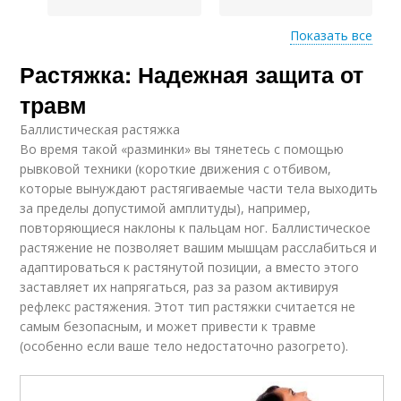
Показать все
Растяжка: Надежная защита от
Обязательная
Неправильная
растяжка
растяжка
травм
Баллистическая растяжка
Во время такой «разминки» вы тянетесь с помощью
Растяжка перед
Растяжка по
рывковой техники (короткие движения с отбивом,
тренировкой
сравнению
которые вынуждают растягиваемые части тела выходить
за пределы допустимой амплитуды), например,
повторяющиеся наклоны к пальцам ног. Баллистическое
растяжение не позволяет вашим мышцам расслабиться и
адаптироваться к растянутой позиции, а вместо этого
заставляет их напрягаться, раз за разом активируя
рефлекс растяжения. Этот тип растяжки считается не
самым безопасным, и может привести к травме
(особенно если ваше тело недостаточно разогрето).