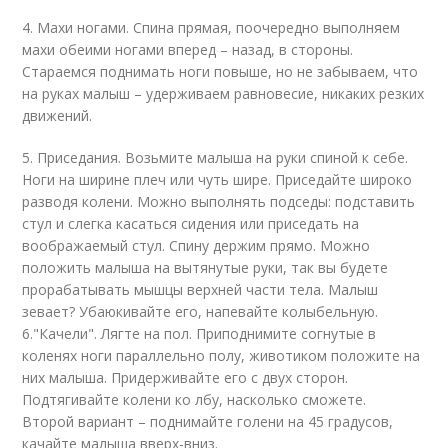
4. Махи ногами. Спина прямая, поочередно выполняем
махи обеими ногами вперед – назад, в стороны.
Стараемся поднимать ноги повыше, но не забываем, что
на руках малыш – удерживаем равновесие, никаких резких
движений.
5. Приседания. Возьмите малыша на руки спиной к себе.
Ноги на ширине плеч или чуть шире. Приседайте широко
разводя колени. Можно выполнять подседы: подставить
стул и слегка касаться сидения или приседать на
воображаемый стул. Спину держим прямо. Можно
положить малыша на вытянутые руки, так вы будете
прорабатывать мышцы верхней части тела. Малыш
зевает? Убаюкивайте его, напевайте колыбельную.
6."Качели". Лягте на пол. Приподнимите согнутые в
коленях ноги параллельно полу, животиком положите на
них малыша. Придерживайте его с двух сторон.
Подтягивайте колени ко лбу, насколько сможете.
Второй вариант – поднимайте голени на 45 градусов,
качайте малыша вверх-вниз.