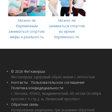
Можно ли
Можно ли
беременным
заниматься спортом
заниматься спортом:
во время
мифы и реальность
беременности:
советы специалиста
© 2026 Фитхакерша
Фитхакерша: здоровый образ жизни с легкостью
Контакты
Пользовательское соглашение
Политика конфидециальности
г. Москва, ЮЗАО, Академический, 60-летия Октября
проспект 9 стр.2, м. Ленинский проспект
Обратная связь
Копирование разрешено при указании обратной