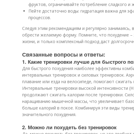
фруктов, ограничивайте потребление сладкого и 
Пейте достаточно воды: гидратация важна для э
процессов.
Следуя этим рекомендациям и регулярно занимаясь, 
обрести желаемую форму. Помните, что похудение – 
жизни, и только комплексный подход даст долгосроч
Связанные вопросы и ответы:
1. Какие тренировки лучше для быстрого п
Для быстрого похудения наиболее эффективны комб
интервальных тренировок и силовых тренировок. Аэро
плавание или езда на велосипеде, помогают сжигать 
Интервальные тренировки высокой интенсивности (HI
продолжают сжигать калории после тренировки. Сил
наращиванию мышечной массы, что увеличивает баз
больше калорий в покое. Комбинируя эти виды трен
значительного похудения.
2. Можно ли похудеть без тренировок
Да, можно похудеть без тренировок, но это требует