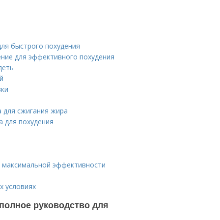
для быстрого похудения
ение для эффективного похудения
деть
й
вки
 для сжигания жира
а для похудения
ля максимальной эффективности
х условиях
 полное руководство для