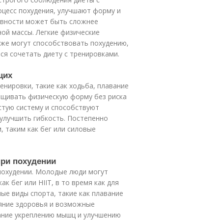
оцесс похудения, улучшают форму и
ивности может быть сложнее
ой массы. Легкие физические
акже могут способствовать похудению,
ся сочетать диету с тренировками.
щих
нировки, такие как ходьба, плавание
ащивать физическую форму без риска
стую систему и способствуют
улучшить гибкость. Постепенно
 таким как бег или силовые
при похудении
похудении. Молодые люди могут
к бег или HIIT, в то время как для
ые виды спорта, такие как плавание
яние здоровья и возможные
ание укреплению мышц и улучшению