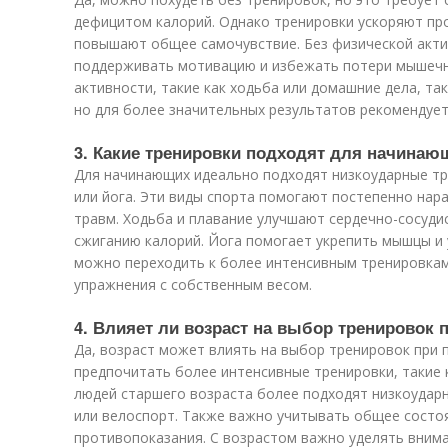
дефицитом калорий. Однако тренировки ускоряют пр
повышают общее самочувствие. Без физической акт
поддерживать мотивацию и избежать потери мышечн
активности, такие как ходьба или домашние дела, т
но для более значительных результатов рекомендует
3. Какие тренировки подходят для начинаю
Для начинающих идеально подходят низкоударные тре
или йога. Эти виды спорта помогают постепенно нар
травм. Ходьба и плавание улучшают сердечно-сосуди
сжиганию калорий. Йога помогает укрепить мышцы и 
можно переходить к более интенсивным тренировкам,
упражнения с собственным весом.
4. Влияет ли возраст на выбор тренировок 
Да, возраст может влиять на выбор тренировок при 
предпочитать более интенсивные тренировки, такие ка
людей старшего возраста более подходят низкоударн
или велоспорт. Также важно учитывать общее состо
противопоказания. С возрастом важно уделять вним