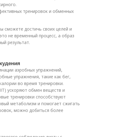
жирного.
ффективных тренировок и обменных
вы сможете достичь своих целей и
это не временный процесс, а образ
ный результат.
охудения
инации аэробных упражнений,
бные упражнения, такие как бег,
калории во время тренировки.
IT) ускоряют обмен веществ и
овые тренировки способствуют
овый метаболизм и помогает сжигать
ировок, можно добиться более
 строгого соблюдения диеты с