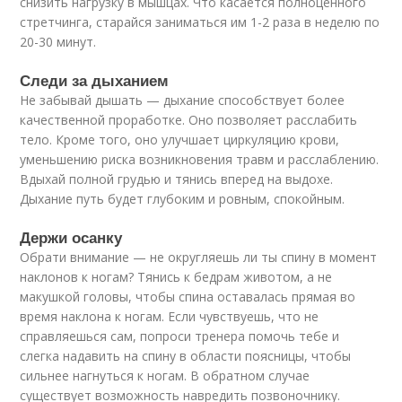
снизить нагрузку в мышцах. Что касается полноценного
стретчинга, старайся заниматься им 1-2 раза в неделю по
20-30 минут.
Следи за дыханием
Не забывай дышать — дыхание способствует более
качественной проработке. Оно позволяет расслабить
тело. Кроме того, оно улучшает циркуляцию крови,
уменьшению риска возникновения травм и расслаблению.
Вдыхай полной грудью и тянись вперед на выдохе.
Дыхание путь будет глубоким и ровным, спокойным.
Держи осанку
Обрати внимание — не округляешь ли ты спину в момент
наклонов к ногам? Тянись к бедрам животом, а не
макушкой головы, чтобы спина оставалась прямая во
время наклона к ногам. Если чувствуешь, что не
справляешься сам, попроси тренера помочь тебе и
слегка надавить на спину в области поясницы, чтобы
сильнее нагнуться к ногам. В обратном случае
существует возможность навредить позвоночнику.