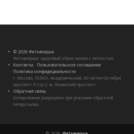
© 2026 Фитхакерша
Фитхакерша: здоровый образ жизни с легкостью
Контакты
Пользовательское соглашение
Политика конфидециальности
г. Москва, ЮЗАО, Академический, 60-летия Октября
проспект 9 стр.2, м. Ленинский проспект
Обратная связь
Копирование разрешено при указании обратной
гиперссылки.
© 2026,
Фитхакерша
.