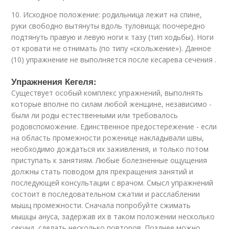
10. Исходное положение: родильница лежит на спине,
руки свободно вытянуты вдоль туловища; поочередно
подтянуть правую и левую ноги к тазу (тип ходьбы). Ноги
от кровати не отнимать (по типу «скольжение»). Данное
(10) упражнение не выполняется после кесарева сечения .
Упражнения Кегеля:
Существует особый комплекс упражнений, выполнять
которые вполне по силам любой женщине, независимо -
были ли роды естественными или требовалось
родовспоможение. Единственное предостережение - если
на область промежности роженице накладывали швы,
необходимо дождаться их заживления, и только потом
приступать к занятиям. Любые болезненные ощущения
должны стать поводом для прекращения занятий и
последующей консультации с врачом. Смысл упражнений
состоит в последовательном сжатии и расслаблении
мышц промежности. Сначала попробуйте сжимать
мышцы ануса, задержав их в таком положении несколько
секунд, сделать несколько повторов. Позднее можно