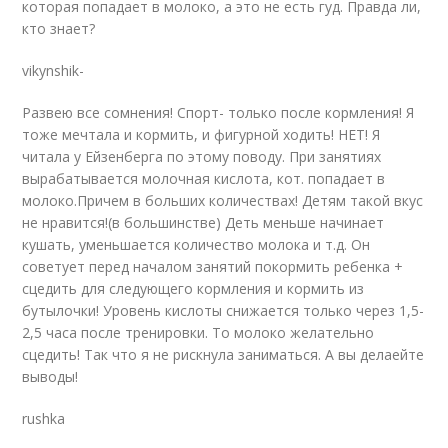
которая попадает в молоко, а это не есть гуд. Правда ли,
кто знает?
vikynshik-
Развею все сомнения! Спорт- только после кормления! Я
тоже мечтала и кормить, и фигурной ходить! НЕТ! Я
читала у Ейзенберга по этому поводу. При занятиях
вырабатывается молочная кислота, кот. попадает в
молоко.Причем в больших количествах! Детям такой вкус
не нравится!(в большинстве) Деть меньше начинает
кушать, уменьшается количество молока и т.д. Он
советует перед началом занятий покормить ребенка +
сцедить для следующего кормления и кормить из
бутылочки! Уровень кислоты снижается только через 1,5-
2,5 часа после тренировки. То молоко желательно
сцедить! Так что я не рискнула заниматься. А вы делаейте
выводы!
rushka