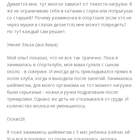
Думается мне, тут многое зависит от тяжести нагрузки. Я
же не ограничиваю себя в катании с горки или попрыгухах
со старшей? Почему разминочка в спортзале (если это не
через мушки в глазах делается) мне может повредить?
Но тут каждый сам решает.
Умная Эльза (ака Аиша)
Мой опыт показал, что не все так трагично. Пока я
занималась в спортклубе, моя мама гуляла с сыном
около - в скверике. И иногда деть прикладывался прямо в
холле клуба, когда я выходила после занятий. Занималась
шейпингом, для моего организма на тот момент нагрузки
были серьезные - ножки и ручки подрагивали после
тренировки. Однако же деть не отказывался от груди. И
количество молока не уменьшилось.
Ocean26
Я тоже занимаюсь шейпингом с 5 мес ребенка (сейчас ей
9) и все в порядке, от груди не отказалась, молока