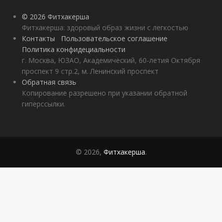
© 2026 Фитхакерша
Фитхакерша: здоровый образ жизни с легкостью
Контакты
Пользовательское соглашение
Политика конфидециальности
г. Москва, ЮЗАО, Академический, 60-летия Октября
проспект 9 стр.2, м. Ленинский проспект
Обратная связь
Копирование разрешено при указании обратной
гиперссылки.
© 2026,
Фитхакерша
.