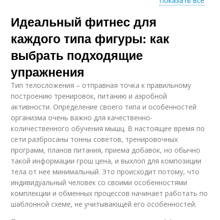
Показать все
Идеальный фитнес для
Тренировки по
Тренировки на дому
фитнесу
каждого типа фигуры: как
выбрать подходящие
упражнения
Персональная
тренировка
Тип телосложения – отправная точка к правильному
построению тренировок, питанию и аэробной
активности. Определение своего типа и особенностей
организма очень важно для качественно-
количественного обучения мышц. В настоящее время по
сети разбросаны тонны советов, тренировочных
программ, планов питания, приема добавок, но обычно
такой информации грош цена, и выхлоп для композиции
тела от нее минимальный. Это происходит потому, что
индивидуальный человек со своими особенностями
комплекции и обменных процессов начинает работать по
шаблонной схеме, не учитывающей его особенностей.