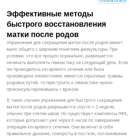
Показать все
Эффективные методы
Тренировки для
Спорт на
восстановления
восстановление
быстрого восстановления
матки после родов
Упражнения для сокращения матки после родов имеют
Жидкость на
Рода для быстрого
мало общего с широким понятием физкультуры. При
восстановление
восстановления
условии, что все прошло нормально, разрешается
начинать выполнять гимнастику на следующий день. Если
же проводилось кесаревого сечение или была
произведена эпизиотомия, имеются серьезные травмы
Питание при
Сон в полном
родовых путей, то приступать к гимнастике нужно
восстановлении
восстановлении
проконсультировавшись с врачом.
В таких случаях упражнения для быстрого сокращения
матки после родов разрешаются спустя 1-2 недели,
Питание для
Увлажнение для
успешного
обычно при снятии швов. Но существуют комплексы ЛФК,
восстановления
восстановления
которые допускают уже через 6 часов по завершении
операции кесаревого сечения. Они включат в себя
правильное дыхание, повороты в постели, поглаживание