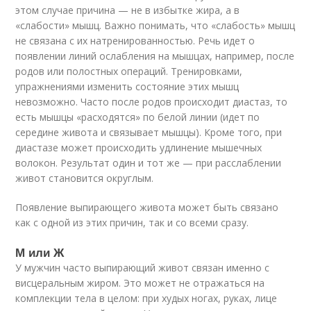
этом случае причина — не в избытке жира, а в
«слабости» мышц. Важно понимать, что «слабость» мышц
не связана с их натренированностью. Речь идет о
появлении линий ослабления на мышцах, например, после
родов или полостных операций. Тренировками,
упражнениями изменить состояние этих мышц
невозможно. Часто после родов происходит диастаз, то
есть мышцы «расходятся» по белой линии (идет по
середине живота и связывает мышцы). Кроме того, при
диастазе может происходить удлинение мышечных
волокон. Результат один и тот же — при расслаблении
живот становится округлым.
Появление выпирающего живота может быть связано
как с одной из этих причин, так и со всеми сразу.
М или Ж
У мужчин часто выпирающий живот связан именно с
висцеральным жиром. Это может не отражаться на
комплекции тела в целом: при худых ногах, руках, лице