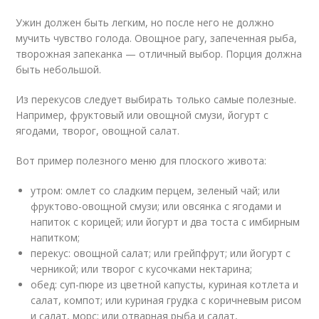
Ужин должен быть легким, но после него не должно
мучить чувство голода. Овощное рагу, запеченная рыба,
творожная запеканка — отличный выбор. Порция должна
быть небольшой.
Из перекусов следует выбирать только самые полезные.
Например, фруктовый или овощной смузи, йогурт с
ягодами, творог, овощной салат.
Вот пример полезного меню для плоского живота:
утром: омлет со сладким перцем, зеленый чай; или
фруктово-овощной смузи; или овсянка с ягодами и
напиток с корицей; или йогурт и два тоста с имбирным
напитком;
перекус: овощной салат; или грейпфрут; или йогурт с
черникой; или творог с кусочками нектарина;
обед: суп-пюре из цветной капусты, куриная котлета и
салат, компот; или куриная грудка с коричневым рисом
и салат, морс; или отварная рыба и салат,