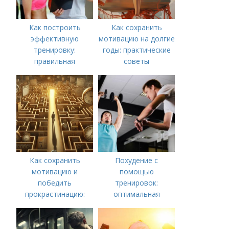
Как построить
Как сохранить
эффективную
мотивацию на долгие
тренировку:
годы: практические
правильная
советы
последовательность
упражнений
Как сохранить
Похудение с
мотивацию и
помощью
победить
тренировок:
прокрастинацию:
оптимальная
практические советы
продолжительность
для достижения
результатов