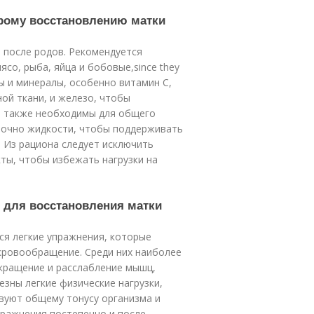
трому восстановлению матки
 после родов. Рекомендуется
со, рыба, яйца и бобовые,since they
ины и минералы, особенно витамин C,
ой ткани, и железо, чтобы
B также необходимы для общего
точно жидкости, чтобы поддерживать
 Из рациона следует исключить
ты, чтобы избежать нагрузки на
 для восстановления матки
ся легкие упражнения, которые
кровообращение. Среди них наиболее
кращение и расслабление мышц,
зны легкие физические нагрузки,
твуют общему тонусу организма и
пражнения постепенно и после