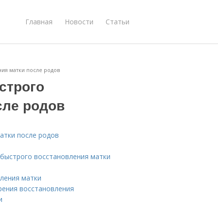
Главная
Новости
Статьи
ия матки после родов
строго
сле родов
атки после родов
 быстрого восстановления матки
вления матки
рения восстановления
и