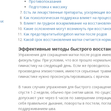
Противопоказания
Подготовка к массажу
Есть ли лекарственные препараты, ускоряющие во
Как психологическая поддержка влияет на процес
жи:
Влияет ли грудное вскармливание на восстановле
Какие осложнения могут возникнуть при восстано
Как предотвратитьelongation матки после родов
Какой срок восстановления матки считается нор
Эффективные методы быстрого восстан
Упражнения для сокращения матки после родов име
физкультуры. При условии, что все прошло нормальн
гимнастику на следующий день. Если же проводилось
произведена эпизиотомия, имеются серьезные травмы
гимнастике нужно проконсультировавшись с врачом.
В таких случаях упражнения для быстрого сокращен
спустя 1-2 недели, обычно при снятии швов. Но сущ
допускают уже через 6 часов по завершении операции
себя правильное дыхание, повороты в постели, погл
поддерживанием шва.