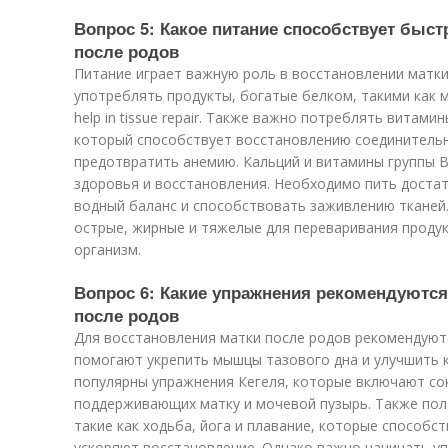
Вопрос 5: Какое питание способствует быс
после родов
Питание играет важную роль в восстановлении матки
употреблять продукты, богатые белком, такими как мя
help in tissue repair. Также важно потреблять витам
который способствует восстановлению соединительн
предотвратить анемию. Кальций и витамины группы 
здоровья и восстановления. Необходимо пить доста
водный баланс и способствовать заживлению тканей.
острые, жирные и тяжелые для переваривания продук
организм.
Вопрос 6: Какие упражнения рекомендуются
после родов
Для восстановления матки после родов рекомендуют
помогают укрепить мышцы тазового дна и улучшить 
популярны упражнения Кегеля, которые включают со
поддерживающих матку и мочевой пузырь. Также поле
такие как ходьба, йога и плавание, которые способс
ускоряют восстановление. Однако важно начинать у