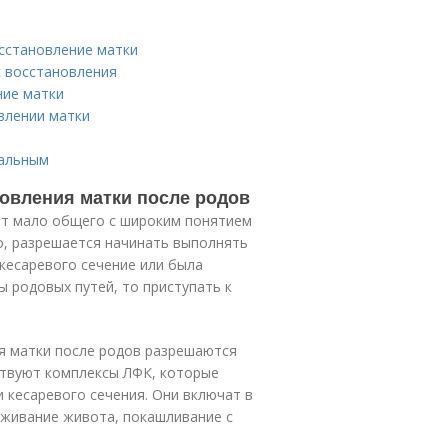
сстановление матки
с восстановления
ние матки
влении матки
мальным
овления матки после родов
ют мало общего с широким понятием
о, разрешается начинать выполнять
 кесаревого сечение или была
 родовых путей, то приступать к
ия матки после родов разрешаются
ествуют комплексы ЛФК, которые
 кесаревого сечения. Они включат в
аживание живота, покашливание с