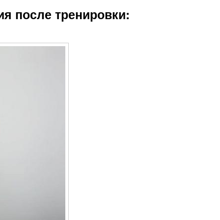
Правильное
ия после тренировки:
питание