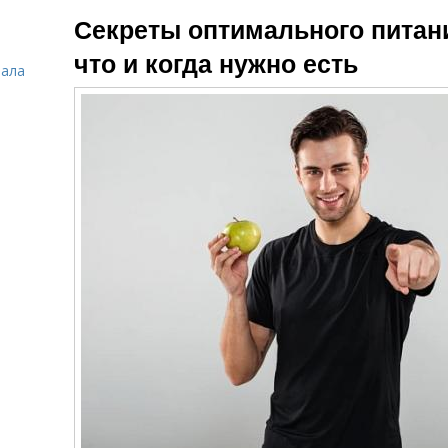
Тренировки для
Веса до
Секреты оптимального питан
потери
тренировки
что и когда нужно есть
зала