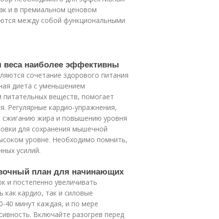
ак и в премиальном ценовом
аются между собой функциональными
я веса наиболее эффективны
ляются сочетание здорового питания
ная диета с уменьшением
м питательных веществ, помогает
я. Регулярные кардио-упражнения,
ют сжиганию жира и повышению уровня
ровки для сохранения мышечной
ысоком уровне. Необходимо помнить,
нных усилий.
ровочный план для начинающих
ок и постепенно увеличивать
 как кардио, так и силовые
0-40 минут каждая, и по мере
сивность. Включайте разогрев перед