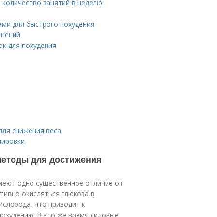
 количество занятий в неделю
ами для быстрого похудения
жнений
ок для похудения
для снижения веса
нировки
методы для достижения
имеют одно существенное отличие от
тивно окисляться глюкоза в
ислорода, что приводит к
похудению. В это же время силовые