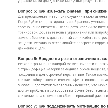
упражнениями для достижения лучших результатов.
Вопрос 5: Как избежать_plateau_ при снижен
Для преодоления плато при похудении важно изменит
Попробуйте скорректировать свой рацион, уменьшив
соотношение питательных веществ. Увеличьте инте
тренировок, добавьте новые упражнения или попробу
важно обеспечить достаточный сон и избегать стрес
веществ. Регулярно отслеживайте прогресс и коррек
движение к цели.
Вопрос 6: Вредно ли резко ограничивать к
Резкое ограничение калорий может привести к негат
Острый дефицит калорий замедляет обмен веществ, 
похудения в долгосрочной перспективе. Также возм
снижает общую энергетическую эффективность орган
вызвать недостаток питательных веществ, что может
другим проблемам со здоровьем. Более безопасным 
снижение веса с помощью сбалансированной диеты и
Вопрос 7: Как поддерживать мотивацию во 