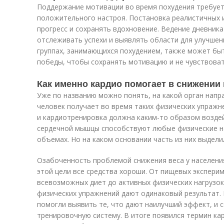
Поддержание мотивации во время похудения требует
положительного настроя. Постановка реалистичных 
прогресс и сохранять вдохновение. Ведение дневник
отслеживать успехи и выявлять области для улучшени
группах, занимающихся похудением, также может бы
победы, чтобы сохранять мотивацию и не чувствова
Как именно кардио помогает в снижении 
Уже по названию можно понять, на какой орган напр
человек получает во время таких физических упражне
и кардиотренировка должна каким-то образом возде
сердечной мышцы способствуют любые физические на
объемах. Но на каком основании часть из них выдели
Озабоченность проблемой снижения веса у населения
этой цели все средства хороши. От пищевых эксперим
всевозможных диет до активных физических нагрузок. 
физических упражнений дают одинаковый результат.
помогли выявить те, что дают наилучший эффект, и 
тренировочную систему. В итоге появился термин ка