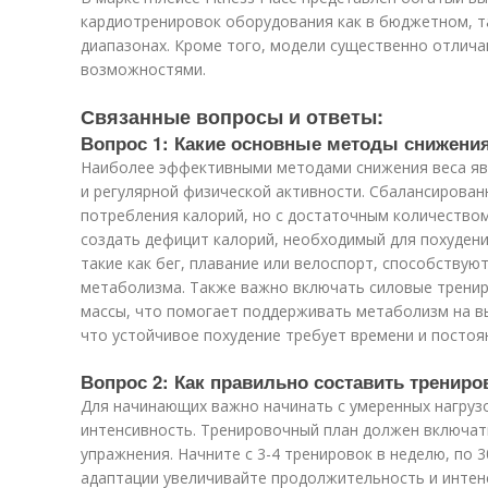
кардиотренировок оборудования как в бюджетном, т
диапазонах. Кроме того, модели существенно отлич
возможностями.
Связанные вопросы и ответы:
Вопрос 1: Какие основные методы снижени
Наиболее эффективными методами снижения веса яв
и регулярной физической активности. Сбалансирован
потребления калорий, но с достаточным количество
создать дефицит калорий, необходимый для похудени
такие как бег, плавание или велоспорт, способству
метаболизма. Также важно включать силовые трени
массы, что помогает поддерживать метаболизм на в
что устойчивое похудение требует времени и постоя
Вопрос 2: Как правильно составить трени
Для начинающих важно начинать с умеренных нагруз
интенсивность. Тренировочный план должен включать
упражнения. Начните с 3-4 тренировок в неделю, по 3
адаптации увеличивайте продолжительность и интен