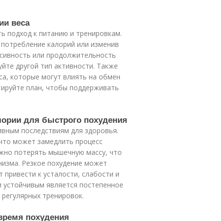
ии веса
ь подход к питанию и тренировкам.
 потребление калорий или изменив
нсивность или продолжительность
йте другой тип активности. Также
са, которые могут влиять на обмен
тируйте план, чтобы поддерживать
алории для быстрого похудения
ивным последствиям для здоровья.
что может замедлить процесс
ожно потерять мышечную массу, что
изма. Резкое похудение может
 привести к усталости, слабости и
и устойчивым является постепенное
 регулярных тренировок.
время похудения