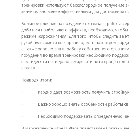
тренировки используют бескислородное получение эн
значительно менее эффективными для достижения по
Большое влияние на похудение оказывает работа сер
добиться наибольшего эффекта, необходимо, чтобы 
режиме жиросжигания. Для того, чтобы следить за э
рукой пульсометр (как правило, есть на каждом кард
а также хорошо знать работу собственного организ
похудения во время тренировки необходимо поддерж
шестидесяти пяти до восьмидесяти пяти процентов о
атлета.
Подводя итоги:
• Кардио дает возможность получить стройную 
• Важно хорошо знать особенности работы свое
• Необходимо поддерживать определенную частот
В маркетплейсе Fitness Place представлен богатый 