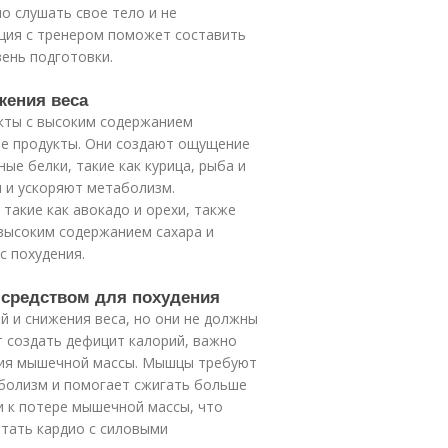
о слушать свое тело и не
ация с тренером поможет составить
ень подготовки.
жения веса
укты с высоким содержанием
ые продукты. Они создают ощущение
е белки, такие как курица, рыба и
 и ускоряют метаболизм.
акие как авокадо и орехи, также
 высоким содержанием сахара и
с похудения.
 средством для похудения
 и снижения веса, но они не должны
т создать дефицит калорий, важно
ния мышечной массы. Мышцы требуют
аболизм и помогает сжигать больше
и к потере мышечной массы, что
тать кардио с силовыми