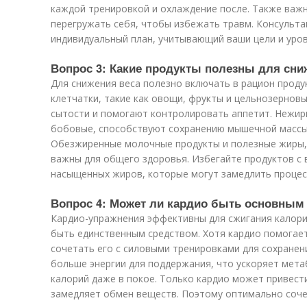
каждой тренировкой и охлаждение после. Также важн
перегружать себя, чтобы избежать травм. Консульт
индивидуальный план, учитывающий ваши цели и уров
Вопрос 3: Какие продукты полезны для сни
Для снижения веса полезно включать в рацион прод
клетчатки, такие как овощи, фрукты и цельнозернов
сытости и помогают контролировать аппетит. Нежирны
бобовые, способствуют сохранению мышечной массы
Обезжиренные молочные продукты и полезные жиры, т
важны для общего здоровья. Избегайте продуктов с
насыщенных жиров, которые могут замедлить процес
Вопрос 4: Может ли кардио быть основным
Кардио-упражнения эффективны для сжигания калорий
быть единственным средством. Хотя кардио помогае
сочетать его с силовыми тренировками для сохране
больше энергии для поддержания, что ускоряет мет
калорий даже в покое. Только кардио может привест
замедляет обмен веществ. Поэтому оптимально соче