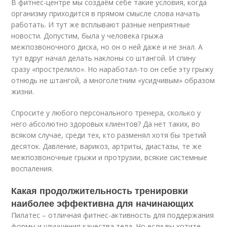
В фитнес-центре мы создаём себе такие условия, когда
организму приходится в прямом смысле слова начать
работать. И тут же всплывают разные неприятные
новости. Допустим, была у человека грыжа
межпозвоночного диска, но он о ней даже и не знал. А
тут вдруг начал делать наклоны со штангой. И спину
сразу «прострелило». Но наработал-то он себе эту грыжу
отнюдь не штангой, а многолетним «усидчивым» образом
жизни.
Спросите у любого персонального тренера, сколько у
него абсолютно здоровых клиентов? Да нет таких, во
всяком случае, среди тех, кто разменял хотя бы третий
десяток. Давление, варикоз, артриты, диастазы, те же
межпозвоночные грыжи и протрузии, всякие системные
воспаления.
Какая продолжительность тренировки
наиболее эффективна для начинающих
Пилатес – отличная фитнес-активность для поддержания
формы и улучшения качества тела. Но если вы хотите