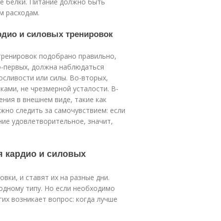
е белки. Питание должно быть
м расходам.
ардио и силовых тренировок
тренировок подобрано правильно,
о-первых, должна наблюдаться
осливости или силы. Во-вторых,
ами, не чрезмерной усталости. В-
ния в внешнем виде, такие как
жно следить за самочувствием: если
ние удовлетворительное, значит,
я кардио и силовых
вки, и ставят их на разные дни.
дному типу. Но если необходимо
гих возникает вопрос: когда лучше