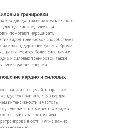
 силовые тренировки
 важно для достижения комплексного
осудистую систему, улучшая
ровки помогают наращивать
этих видов тренировок способствует
ении или поддержании формы. Кроме
мышцы становятся более сильными и
ардио и силовых тренировок также
ышению уровня энергии.
тношение кардио и силовых
ок зависит от целей, возраста и
мендуется начинать с 2-3 кардио
ием интенсивности и частоты.
огут увеличить количество кардио
Важно следить за состоянием
еретренированности. Также важно
осстановления.