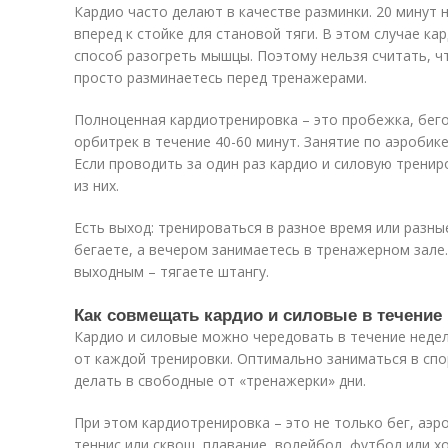
Кардио часто делают в качестве разминки. 20 минут 
вперед к стойке для становой тяги. В этом случае ка
способ разогреть мышцы. Поэтому нельзя считать, ч
просто разминаетесь перед тренажерами.
Полноценная кардиотренировка – это пробежка, бего
орбитрек в течение 40-60 минут. Занятие по аэробик
Если проводить за один раз кардио и силовую трениро
из них.
Есть выход: тренироваться в разное время или разны
бегаете, а вечером занимаетесь в тренажерном зале.
выходным – тягаете штангу.
Как совмещать кардио и силовые в течение
Кардио и силовые можно чередовать в течение неде
от каждой тренировки. Оптимально заниматься в спо
делать в свободные от «тренажерки» дни.
При этом кардиотренировка – это не только бег, аэро
теннис или сквош, плавание, волейбол, футбол или 