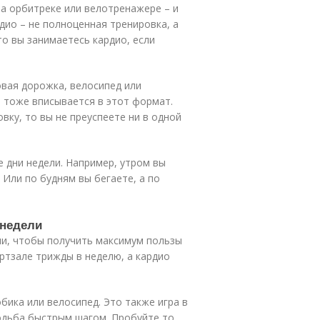
на орбитреке или велотренажере – и
рдио – не полноценная тренировка, а
то вы занимаетесь кардио, если
вая дорожка, велосипед или
е тоже вписывается в этот формат.
вку, то вы не преуспеете ни в одной
е дни недели. Например, утром вы
 Или по будням вы бегаете, а по
 недели
ли, чтобы получить максимум пользы
ртзале трижды в неделю, а кардио
бика или велосипед. Это также игра в
ходьба быстрым шагом. Пробуйте то,