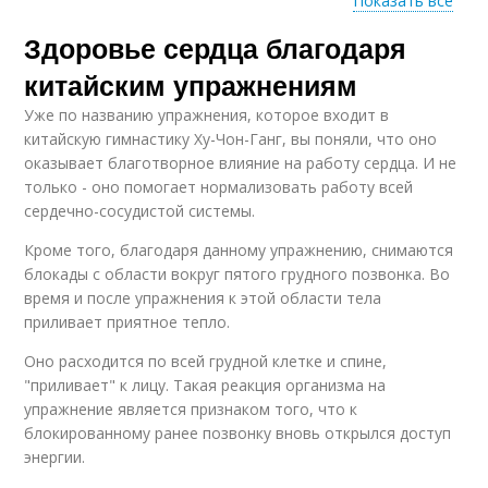
Показать все
Упражнения из
Здоровье сердца благодаря
Специальные
китайской
упражнения
гимнастики
китайским упражнениям
Уже по названию упражнения, которое входит в
китайскую гимнастику Ху-Чон-Ганг, вы поняли, что оно
Упражнения для
оказывает благотворное влияние на работу сердца. И не
профилактики
только - оно помогает нормализовать работу всей
сердечно-сосудистой системы.
Кроме того, благодаря данному упражнению, снимаются
блокады с области вокруг пятого грудного позвонка. Во
время и после упражнения к этой области тела
приливает приятное тепло.
Оно расходится по всей грудной клетке и спине,
"приливает" к лицу. Такая реакция организма на
упражнение является признаком того, что к
блокированному ранее позвонку вновь открылся доступ
энергии.