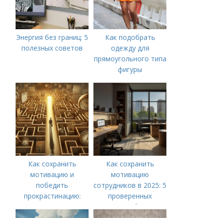
Энергия без границ: 5
Как подобрать
полезных советов
одежду для
прямоугольного типа
фигуры
Как сохранить
Как сохранить
мотивацию и
мотивацию
победить
сотрудников в 2025: 5
прокрастинацию:
проверенных
практические советы
способов