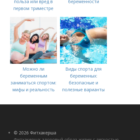
польза или вред в
беременности
первом триместре
Можно ли
Виды спорта для
беременным
беременных:
заниматься спортом:
безопасные и
мифы и реальность
полезные варианты
© 2026 Фитхакерша
Фитхакерша: здоровый образ жизни с легкостью