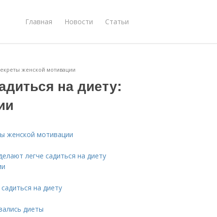
Главная
Новости
Статьи
секреты женской мотивации
адиться на диету:
ии
ты женской мотивации
делают легче садиться на диету
ии
садиться на диету
вались диеты