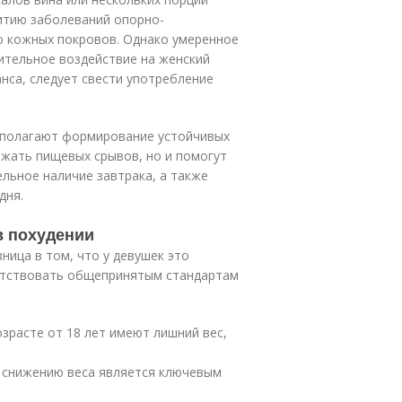
итию заболеваний опорно-
ю кожных покровов. Однако умеренное
ительное воздействие на женский
нса, следует свести употребление
дполагают формирование устойчивых
ежать пищевых срывов, но и помогут
ельное наличие завтрака, а также
дня.
в похудении
ница в том, что у девушек это
етствовать общепринятым стандартам
зрасте от 18 лет имеют лишний вес,
к снижению веса является ключевым