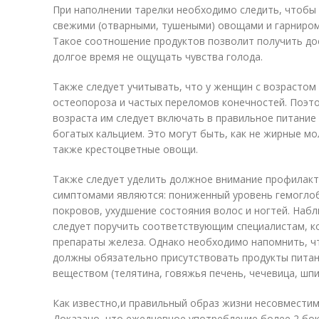
При наполнении тарелки необходимо следить, чтобы 
свежими (отварными, тушеными) овощами и гарниром 
Такое соотношение продуктов позволит получить до
долгое время не ощущать чувства голода.
Также следует учитывать, что у женщин с возрастом
остеопороза и частых переломов конечностей. Поэт
возраста им следует включать в правильное питани
богатых кальцием. Это могут быть, как не жирные мо
также крестоцветные овощи.
Также следует уделить должное внимание профилакт
симптомами являются: пониженный уровень гемоглоб
покровов, ухудшение состояния волос и ногтей. Наб
следует поручить соответствующим специалистам, к
препараты железа. Однако необходимо напомнить, ч
должны обязательно присутствовать продукты питан
веществом (телятина, говяжья печень, чечевица, шпи
Как известно,и правильный образ жизни несовмести
Доказано, что ежедневное употребление более 2 бок