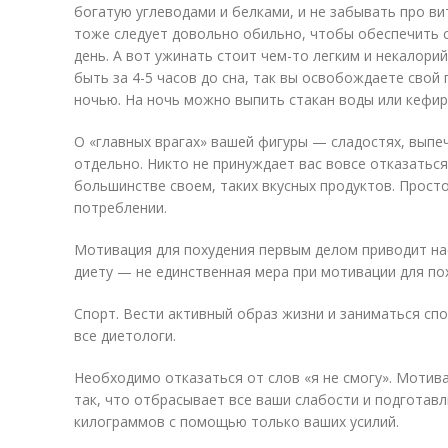
богатую углеводами и белками, и не забывать про в
тоже следует довольно обильно, чтобы обеспечить с
день. А вот ужинать стоит чем-то легким и некалор
быть за 4-5 часов до сна, так вы освобождаете сво
ночью. На ночь можно выпить стакан воды или кефир
О «главных врагах» вашей фигуры — сладостях, выпе
отдельно. Никто не принуждает вас вовсе отказаться 
большинстве своем, таких вкусных продуктов. Прост
потреблении.
Мотивация для похудения первым делом приводит нас
диету — не единственная мера при мотивации для по
Спорт. Вести активный образ жизни и заниматься с
все диетологи.
Необходимо отказаться от слов «я не смогу». Мотива
так, что отбрасывает все ваши слабости и подготав
килограммов с помощью только ваших усилий.