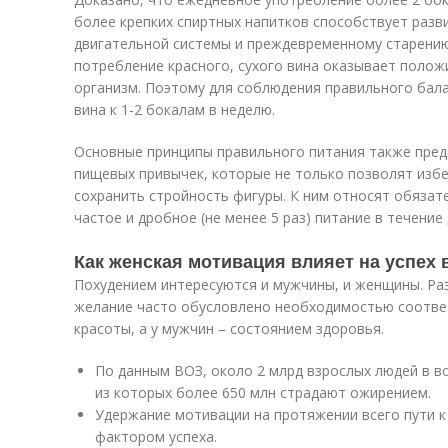
более крепких спиртных напитков способствует разв
двигательной системы и преждевременному старени
потребление красного, сухого вина оказывает полож
организм. Поэтому для соблюдения правильного бала
вина к 1-2 бокалам в неделю.
Основные принципы правильного питания также пре
пищевых привычек, которые не только позволят изб
сохранить стройность фигуры. К ним относят обязат
частое и дробное (не менее 5 раз) питание в течение 
Как женская мотивация влияет на успех 
Похудением интересуются и мужчины, и женщины. Раз
желание часто обусловлено необходимостью соотв
красоты, а у мужчин – состоянием здоровья.
По данным ВОЗ, около 2 млрд взрослых людей в во
из которых более 650 млн страдают ожирением.
Удержание мотивации на протяжении всего пути 
фактором успеха.