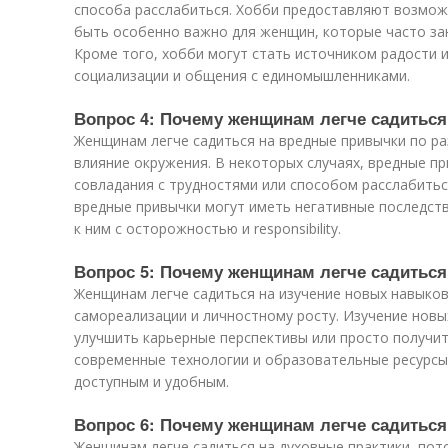
способа расслабиться. Хобби предоставляют возмож
быть особенно важно для женщин, которые часто за
Кроме того, хобби могут стать источником радости 
социализации и общения с единомышленниками.
Вопрос 4: Почему женщинам легче садитьс
Женщинам легче садиться на вредные привычки по ра
влияние окружения. В некоторых случаях, вредные п
совладания с трудностями или способом расслабитьс
вредные привычки могут иметь негативные последств
к ним с осторожностью и responsibility.
Вопрос 5: Почему женщинам легче садиться
Женщинам легче садиться на изучение новых навыков
самореализации и личностному росту. Изучение нов
улучшить карьерные перспективы или просто получит
современные технологии и образовательные ресурсы
доступным и удобным.
Вопрос 6: Почему женщинам легче садиться
Женщинам легче садиться на духовные практики, пот