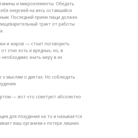
итамины и микроэлементы. Обедать
ебя энергией на весь оставшийся
ийным. Последний прием пищи должен
й пищеварительный тракт от работы
а.
чки и жиров — стоит поговорить
от этих хоть и вредных, но, в
о необходимо знать меру в их
 к мыслям о диетах. Но соблюдать
худения.
портом — вот что советуют абсолютно
ция для похудения на то и называется
ливает ваш организм к потере лишних