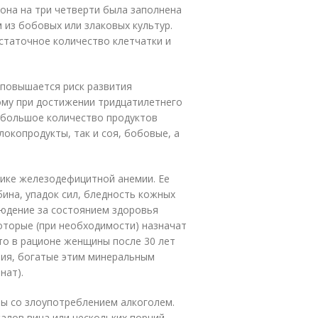
она на три четверти была заполнена
из бобовых или злаковых культур.
статочное количество клетчатки и
 повышается риск развития
ому при достижении тридцатилетнего
е большое количество продуктов
локопродукты, так и соя, бобовые, а
ике железодефицитной анемии. Ее
ина, упадок сил, бледность кожных
людение за состоянием здоровья
оторые (при необходимости) назначат
то в рационе женщины после 30 лет
ия, богатые этим минеральным
нат).
мы со злоупотреблением алкоголем.
алов вина или нескольких порций