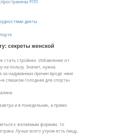
аспространены РПП
трудностями диеты
спорте
ту: секреты женской
ие стать стройнее. Избавление от
у на пользу. Значит, нужна
з-за надуманных причин вроде «мне
 «я слишком голодная для спорта».
алина:
завтра и в понедельник, а прямо
емиться к желаемым формам, то
втрака. Лучше всего утром есть пищу,