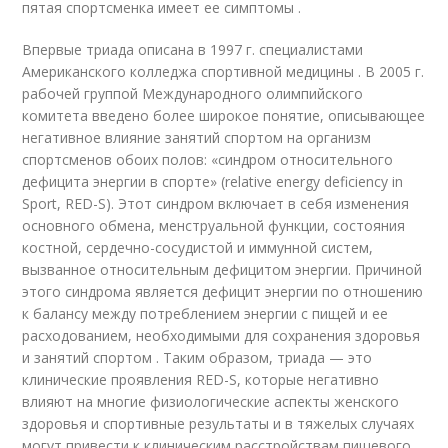
пятая спортсменка имеет ее симптомы .
Впервые триада описана в 1997 г. специалистами
Американского колледжа спортивной медицины . В 2005 г.
рабочей группой Международного олимпийского
комитета введено более широкое понятие, описывающее
негативное влияние занятий спортом на организм
спортсменов обоих полов: «синдром относительного
дефицита энергии в спорте» (relative energy deficiency in
Sport, RED-S). Этот синдром включает в себя изменения
основного обмена, менструальной функции, состояния
костной, сердечно-сосудистой и иммунной систем,
вызванное относительным дефицитом энергии. Причиной
этого синдрома является дефицит энергии по отношению
к балансу между потреблением энергии с пищей и ее
расходованием, необходимыми для сохранения здоровья
и занятий спортом . Таким образом, триада — это
клинические проявления RED-S, которые негативно
влияют на многие физиологические аспекты женского
здоровья и спортивные результаты и в тяжелых случаях
могут привести к клиническим расстройствам пищевого