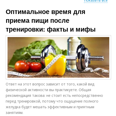
Показать все
Оптимальное время для
Тренировки при
Тренировки для
снижении
успешного похудения
приема пищи после
тренировки: факты и мифы
Тренировки перед
Утренний тренировка
тем
Тренировки для
роста
Ответ на этот вопрос зависит от того, какой вид
физической активности вы практикуете. Общая
рекомендация такова: не стоит есть непосредственно
перед тренировкой, потому что ощущение полного
желудка будет мешать эффективным и приятным
занятиям.