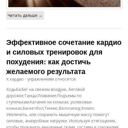
Читать дальше →
Эффективное сочетание кардио
и силовых тренировок для
похудения: как достичь
желаемого результата
К кардио - упражнениям относятся:
Ходьба;Бег на свежем воздухе, беговой
дорожке;Танцы;Плавание;Подъемы по
ступенькам;Катание на коньках, роликовых
коньках;Баскетбол;Теннис;Велосипед;Эллипс.
Увеличить, или сохранить мышечную массу помогут
силовые, анаэробные нагрузки. Используя отягощения,
чтобы прокачать мышечные ткани, суставы и сухожилия,