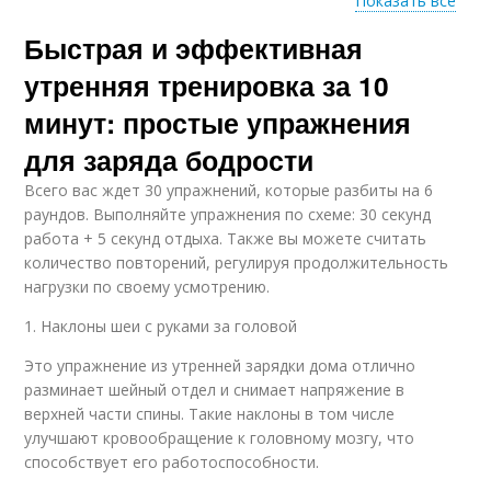
Показать все
Быстрая и эффективная
Эффект от 10-
Короткая тренировка
минутных тренировок
утренняя тренировка за 10
минут: простые упражнения
для заряда бодрости
Растяжка в утренней
Специальные
тренировке
тренировки
Всего вас ждет 30 упражнений, которые разбиты на 6
раундов. Выполняйте упражнения по схеме: 30 секунд
работа + 5 секунд отдыха. Также вы можете считать
количество повторений, регулируя продолжительность
Тренировки для
Тренировки при
нагрузки по своему усмотрению.
похудения
похудении
1. Наклоны шеи с руками за головой
Это упражнение из утренней зарядки дома отлично
разминает шейный отдел и снимает напряжение в
Тренировки при
Тренировки для
верхней части спины. Такие наклоны в том числе
снижении
успешного похудения
улучшают кровообращение к головному мозгу, что
способствует его работоспособности.