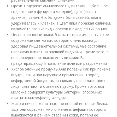
растительными маслами, сливками.
Орехи. Содержат аминокислоты, витамин Е (большое
содержание в фундуке и миндале), цинк (есть в
арахисе), селен. Чтобы дерма была свежей, влага
удерживалась к клетках, а цвет лица поражал сиянием,
включайте разные виды орехов в ежедневный рацион.
Цельнозерновые злаки. Эта категория имеет высокое
содержание клетчатки, которая очень важна для
здоровья пищеварительной системы, чье состояние
напрямую влияет на внешний вид кожи. Кроме того, в
цельнозерновых злаках есть витамин В,
предотвращающий появление акне или раздражений.
Кисломолочные продукты.­Они полезны как при приеме
внутрь, так и при наружном применении. Творог,
кефир, живой йогурт выравнивают, осветляют цвет
лица, смягчают и освежают дерму. Кроме того, вся
молочка содержит культуры бактерий, способных
очищать микрофлору желудка.
Мясо и печень животных – основной источник белка.
Еще они содержат много железа, дефицит которого
выражается в раннем старении кожи, потери ее