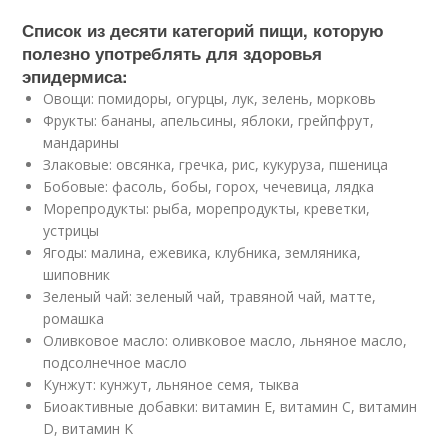
Список из десяти категорий пищи, которую
полезно употреблять для здоровья
эпидермиса:
Овощи:
помидоры, огурцы, лук, зелень, морковь
Фрукты:
бананы, апельсины, яблоки, грейпфрут,
мандарины
Злаковые:
овсянка, гречка, рис, кукуруза, пшеница
Бобовые:
фасоль, бобы, горох, чечевица, лядка
Морепродукты:
рыба, морепродукты, креветки,
устрицы
Ягоды:
малина, ежевика, клубника, земляника,
шиповник
Зеленый чай:
зеленый чай, травяной чай, матте,
ромашка
Оливковое масло:
оливковое масло, льняное масло,
подсолнечное масло
Кунжут:
кунжут, льняное семя, тыква
Биоактивные добавки:
витамин Е, витамин C, витамин
D, витамин K