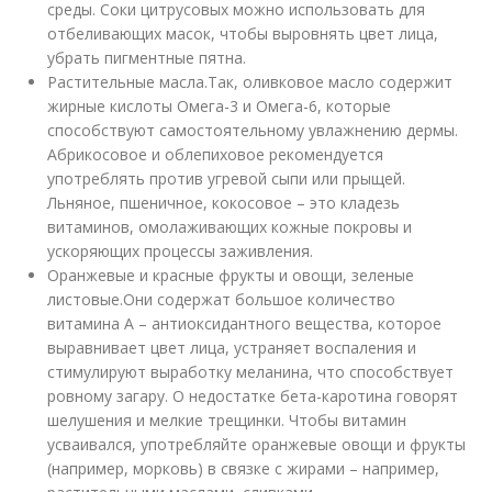
среды. Соки цитрусовых можно использовать для
отбеливающих масок, чтобы выровнять цвет лица,
убрать пигментные пятна.
Растительные масла.­Так, оливковое масло содержит
жирные кислоты Омега-3 и Омега-6, которые
способствуют самостоятельному увлажнению дермы.
Абрикосовое и облепиховое рекомендуется
употреблять против угревой сыпи или прыщей.
Льняное, пшеничное, кокосовое – это кладезь
витаминов, омолаживающих кожные покровы и
ускоряющих процессы заживления.
Оранжевые и красные фрукты и овощи, зеленые
листовые.­Они содержат большое количество
витамина А – антиоксидантного вещества, которое
выравнивает цвет лица, устраняет воспаления и
стимулируют выработку меланина, что способствует
ровному загару. О недостатке бета-каротина говорят
шелушения и мелкие трещинки. Чтобы витамин
усваивался, употребляйте оранжевые овощи и фрукты
(например, морковь) в связке с жирами – например,