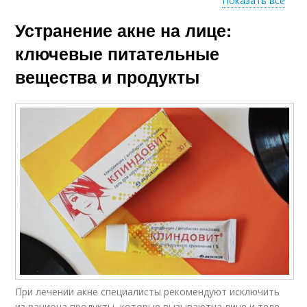
Показать все
Устранение акне на лице:
Диеты при акне
Продукты при акне
ключевые питательные
вещества и продукты
Питание при акне
Кожи при акне
При лечении акне специалисты рекомендуют исключить
из рациона продукты, которые вызываютна лице и теле.