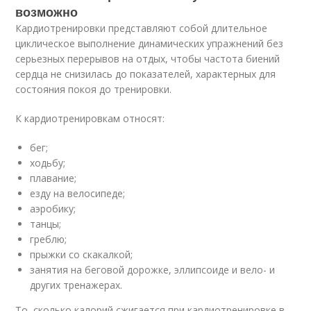
возможно
Кардиотренировки представляют собой длительное
циклическое выполнение динамических упражнений без
серьезных перерывов на отдых, чтобы частота биений
сердца не снизилась до показателей, характерных для
состояния покоя до тренировки.
К кардиотренировкам относят:
бег;
ходьбу;
плавание;
езду на велосипеде;
аэробику;
танцы;
греблю;
прыжки со скакалкой;
занятия на беговой дорожке, эллипсоиде и вело- и
других тренажерах.
То, сколько калорий сжигается при кардиотренировке в