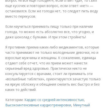
вопрос «я все еще голоден?», если ответ «да», то съел
еще кусочек и повторил вопрос, если ответ «нет» —
остановился. Если же голода нет, то следует пить воду
вместо перекусов.
Если научиться принимать пищу только при наличии
голода, то можно есть абсолютно все, что угодно, и
даже шоколад с булками. И при этом стройнеть!
Я противник приема каких-либо медикаментов, которые
часто принимают не только молоденькие девочки, но и
взрослые мужчины и женщины. К сожалению, единицы
отдают себе отчет, что их прием может нанести
серьезный вред здоровью. Практически никто не
консультируется с врачами, стоит ли принимать эти
«волшебные таблетки», ориентируются зачастую только
на яркую обложку и обещания снизить вес быстро и без
каких-то действий.
Категории:
Кардио со средней интенсивностью
,
Высокоинтенсивные кардиотренировки
,
Минутный