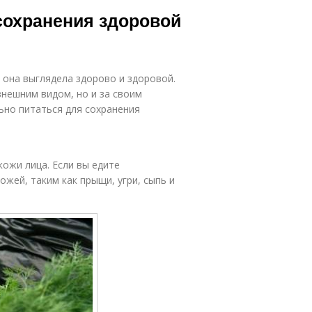
Рацион для
жи во время
сохранения здоровой
жирной кожи
оды на кожу
ы она выглядела здорово и здоровой.
внешним видом, но и за своим
ьно питаться для сохранения
ожи лица. Если вы едите
ожей, таким как прыщи, угри, сыпь и