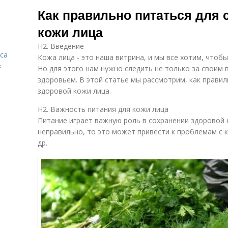
Питания для
Вод для
Ко
Как правильно питаться для 
здоровой кожи
здоровой кожи
кожи лица
H2. Введение
Питание для
Проблемы с
са
В
Кожа лица - это наша витрина, и мы все хотим, чтоб
сухой кожи
кожей
в
Но для этого нам нужно следить не только за своим 
здоровьем. В этой статье мы рассмотрим, как правил
здоровой кожи лица.
H2. Важность питания для кожи лица
Питание играет важную роль в сохранении здоровой к
неправильно, то это может привести к проблемам с к
др.