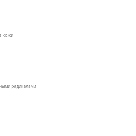
е кожи
дными радикалами