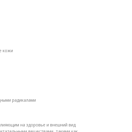
е кожи
дными радикалами
лияющим на здоровье и внешний вид
итательными веществами, такими как