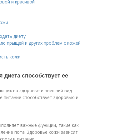
овой и красивой
кожи
юдать диету
нию прыщей и других проблем с кожей
ость кожи
я диета способствует ее
яющих на здоровье и внешний вид
ое питание способствует здоровью и
ыполняет важные функции, такие как
ление пота. Здоровье кожи зависит
среду и питание.