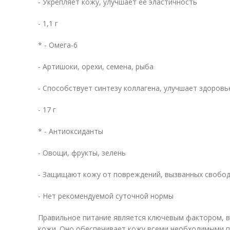
- Укрепляет кожу, улучшает ее эластичность
- 1,1 г
* - Омега-6
- Артишоки, орехи, семена, рыба
- Способствует синтезу коллагена, улучшает здоровь
- 17 г
* - Антиоксиданты
- Овощи, фрукты, зелень
- Защищают кожу от повреждений, вызванных свобо
- Нет рекомендуемой суточной нормы
Правильное питание является ключевым фактором, в
кожи. Оно обеспечивает кожу всеми необходимыми п