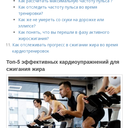
Как рассчитать максимальную частоту пульса ?
Как отследить частоту пульса во время
тренировки?
Как же не умереть со скуки на дорожке или
эллипсе?
Как понять, что вы перешли в фазу активного
жиросжигания?
Как отслеживать прогресс в сжигании жира во время
кардиотренировок
Топ-5 эффективных кардиоупражнений для
сжигания жира