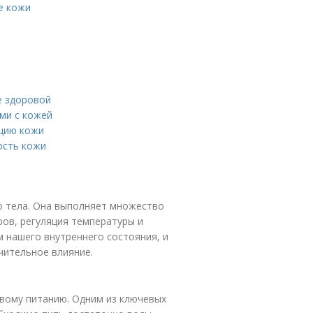
е кожи
е здоровой
ми с кожей
ацию кожи
ость кожи
о тела. Она выполняет множество
ров, регуляция температуры и
 нашего внутреннего состояния, и
чительное влияние.
вому питанию. Одним из ключевых