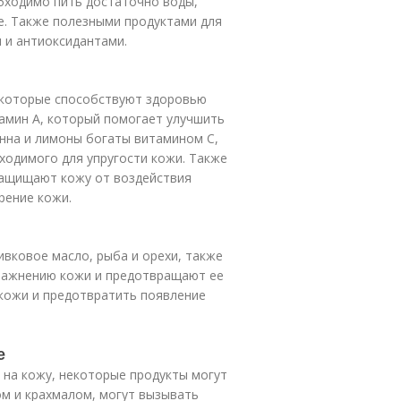
бходимо пить достаточно воды,
е. Также полезными продуктами для
 и антиоксидантами.
 которые способствуют здоровью
тамин А, который помогает улучшить
енна и лимоны богаты витамином С,
ходимого для упругости кожи. Также
защищают кожу от воздействия
рение кожи.
ивковое масло, рыба и орехи, также
влажнению кожи и предотвращают ее
 кожи и предотвратить появление
е
на кожу, некоторые продукты могут
ом и крахмалом, могут вызывать