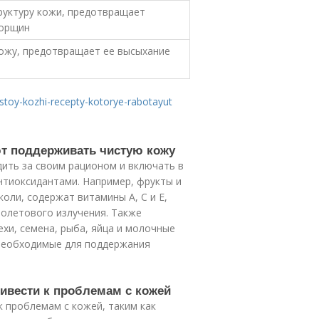
руктуру кожи, предотвращает
морщин
ожу, предотвращает ее высыхание
histoy-kozhi-recepty-kotorye-rabotayut
ют поддерживать чистую кожу
ить за своим рационом и включать в
нтиоксидантами. Например, фрукты и
коли, содержат витамины А, С и Е,
олетового излучения. Также
хи, семена, рыба, яйца и молочные
 необходимые для поддержания
ривести к проблемам с кожей
к проблемам с кожей, таким как