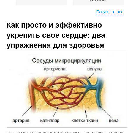
Показать все
Упражнения при
Как просто и эффективно
Эффективные
сердечно-сосудистых
упражнения
заболеваниях
укрепить свое сердце: два
упражнения для здоровья
Упражнения для
Упражнения для
сердечно-сосудистой
людей
системы
Упражнения для
Упражнения на
сердца
состояние
Самые мелкие кровеносные сосуды – капилляры. Именно