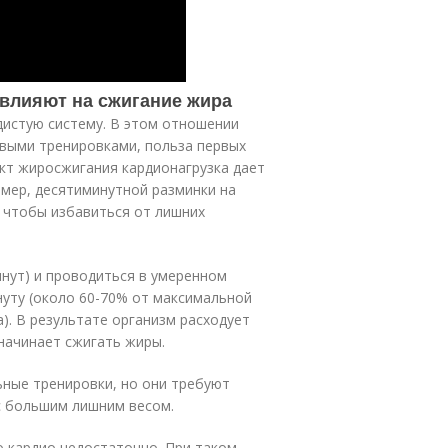
 влияют на сжигание жира
дистую систему. В этом отношении
овыми тренировками, польза первых
ект жиросжигания кардионагрузка дает
мер, десятиминутной разминки на
, чтобы избавиться от лишних
инут) и проводиться в умеренном
нуту (около 60-70% от максимальной
). В результате организм расходует
 начинает сжигать жиры.
ные тренировки, но они требуют
с большим лишним весом.
о кардио недостаточно. При таком