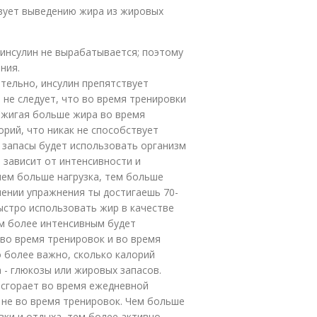
твует выведению жира из жировых
 инсулин не вырабатывается; поэтому
ния.
тельно, инсулин препятствует
 не следует, что во время тренировки
Сжигая больше жира во время
рий, что никак не способствует
е запасы будет использовать организм
о зависит от интенсивности и
чем больше нагрузка, тем больше
нении упражнения ты достигаешь 70-
ыстро использовать жир в качестве
ем более интенсивным будет
во время тренировок и во время
о более важно, сколько калорий
а - глюкозы или жировых запасов.
 сгорает во время ежедневной
 не во время тренировок. Чем больше
вки и отдыха, тем более активно