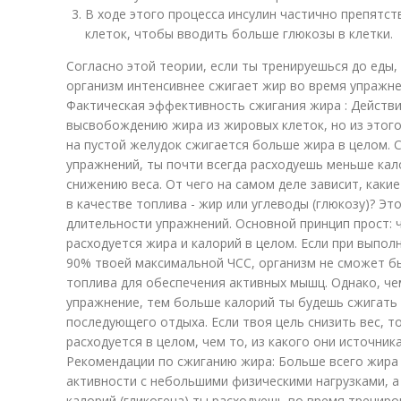
В ходе этого процесса инсулин частично препятс
клеток, чтобы вводить больше глюкозы в клетки.
Согласно этой теории, если ты тренируешься до еды,
организм интенсивнее сжигает жир во время упражне
Фактическая эффективность сжигания жира : Действи
высвобождению жира из жировых клеток, но из этого
на пустой желудок сжигается больше жира в целом. 
упражнений, ты почти всегда расходуешь меньше кало
снижению веса. От чего на самом деле зависит, каки
в качестве топлива - жир или углеводы (глюкозу)? Эт
длительности упражнений. Основной принцип прост: 
расходуется жира и калорий в целом. Если при выпол
90% твоей максимальной ЧСС, организм не сможет б
топлива для обеспечения активных мышц. Однако, ч
упражнение, тем больше калорий ты будешь сжигать 
последующего отдыха. Если твоя цель снизить вес, т
расходуется в целом, чем то, из какого они источник
Рекомендации по сжиганию жира: Больше всего жира
активности с небольшими физическими нагрузками, а
калорий (гликогена) ты расходуешь во время трениро