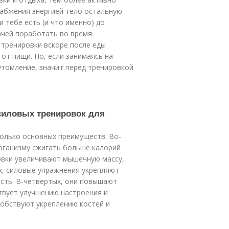
набжения энергией тело остальную
и тебе есть (и что именно) до
ачей поработать во время
 тренировки вскоре после еды
от пищи. Но, если занимаясь на
утомление, значит перед тренировкой
силовых тренировок для
колько основных преимуществ. Во-
рганизму сжигать больше калорий
овки увеличивают мышечную массу,
х, силовые упражнения укрепляют
ость. В-четвертых, они повышают
твует улучшению настроения и
собствуют укреплению костей и