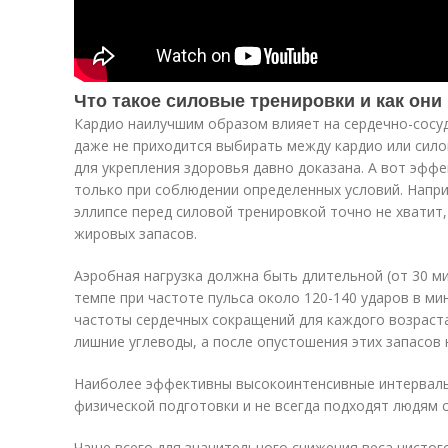
Что такое силовые тренировки и как они
Кардио наилучшим образом влияет на сердечно-сосу
даже не приходится выбирать между кардио или сил
для укрепления здоровья давно доказана. А вот эфф
только при соблюдении определенных условий. Напри
эллипсе перед силовой тренировкой точно не хватит
жировых запасов.
Аэробная нагрузка должна быть длительной (от 30 м
темпе при частоте пульса около 120-140 ударов в ми
частоты сердечных сокращений для каждого возраста
лишние углеводы, а после опустошения этих запасов
Наиболее эффективны высокоинтенсивные интерваль
физической подготовки и не всегда подходят людям 
Чаще всего для значительного снижения веса чистог