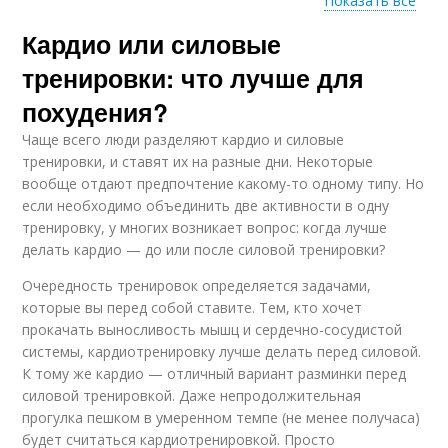
Показать все
Кардио или силовые
Тренировки при
Тренировки в
увеличении
зависимости
тренировки: что лучше для
похудения?
Чаще всего люди разделяют кардио и силовые
Тренировка для
Силовая тренировка
тренировки, и ставят их на разные дни. Некоторые
похудения
вообще отдают предпочтение какому-то одному типу. Но
если необходимо объединить две активности в одну
тренировку, у многих возникает вопрос: когда лучше
делать кардио — до или после силовой тренировки?
Тренировки для
Тренировки при
опытных спортсменов
наборе
Очередность тренировок определяется задачами,
которые вы перед собой ставите. Тем, кто хочет
прокачать выносливость мышц и сердечно-сосудистой
системы, кардиотренировку лучше делать перед силовой.
Тренировки для
Короткие тренировки
К тому же кардио — отличный вариант разминки перед
набора
силовой тренировкой. Даже непродолжительная
прогулка пешком в умеренном темпе (не менее получаса)
будет считаться кардиотренировкой. Просто