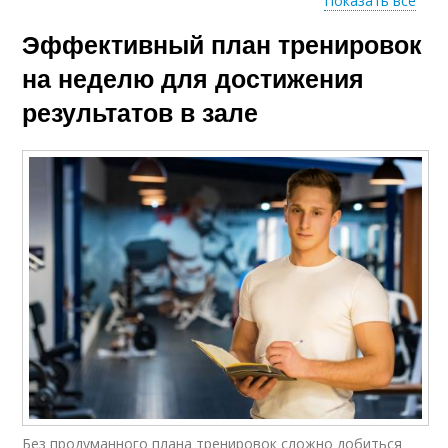
Показать все
Эффективный план тренировок
Тренировочный план
Тренировки в плане
на неделю для достижения
результатов в зале
Без продуманного плана тренировок сложно добиться