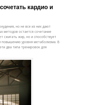
План для
План с
сочетать кардио и
достижения
периодизацией
План для
удения, но не все из них дают
развития
ых методов остается сочетание
ет сжигать жир, но и способствует
и повышению уровня метаболизма. В
эти два типа тренировок для