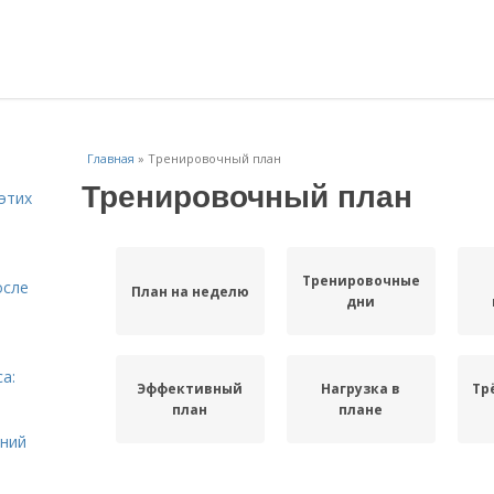
Главная
»
Тренировочный план
Тренировочный план
этих
Тренировочные
осле
План на неделю
дни
а:
Эффективный
Нагрузка в
Тр
и
план
плане
ений