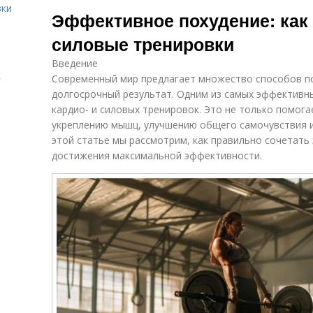
План для
Тренировочный
вки
Эффективное похудение: как 
женщин
процесс
силовые тренировки
Введение
Бегун к
Тренировки в
к
тренировочному
тренировочном
Современный мир предлагает множество способов пох
плану
плане
долгосрочный результат. Одним из самых эффективн
кардио- и силовых тренировок. Это не только помога
укреплению мышц, улучшению общего самочувствия 
этой статье мы рассмотрим, как правильно сочетать 
достижения максимальной эффективности.