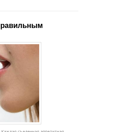
 правильным
. Каждая съеденная аппетитная