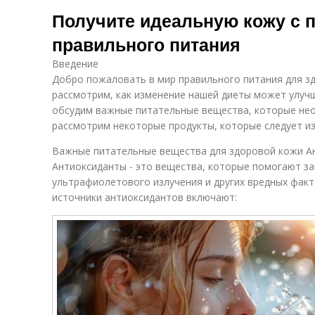
Питание для
Ст
правильным
Получите идеальную кожу с
чистой кожи
питанием
правильного питания
Введение
Добро пожаловать в мир правильного питания для зд
рассмотрим, как изменение нашей диеты может улуч
обсудим важные питательные вещества, которые нео
рассмотрим некоторые продукты, которые следует из
Важные питательные вещества для здоровой кожи А
Антиоксиданты - это вещества, которые помогают з
ультрафиолетового излучения и других вредных фак
источники антиоксидантов включают: