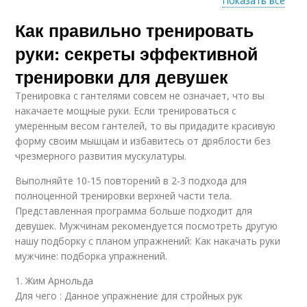
Показать все
Как правильно тренировать
Нагрузка при
Тренировки на руки
тренировке
руки: секреты эффективной
тренировки для девушек
Тренировка с гантелями совсем не означает, что вы
Ошибки при
Девушка при
накачаете мощные руки. Если тренироваться с
тренировке
тренировке
умеренным весом гантелей, то вы придадите красивую
форму своим мышцам и избавитесь от дряблости без
чрезмерного развития мускулатуры.
Выполняйте 10-15 повторений в 2-3 подхода для
Гантели к подбородку
Гантели в наклоне
полноценной тренировки верхней части тела.
Представленная программа больше подходит для
девушек. Мужчинам рекомендуется посмотреть другую
нашу подборку с планом упражнений: Как накачать руки
мужчине: подборка упражнений.
1. Жим Арнольда
Для чего : Данное упражнение для стройных рук