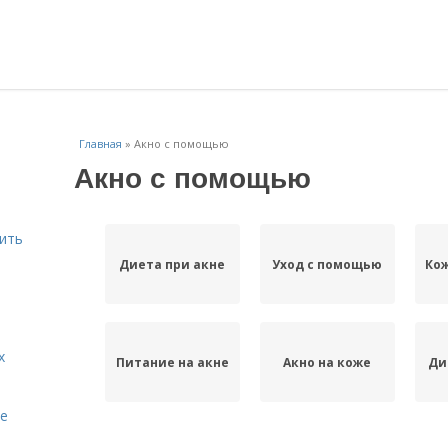
Главная
»
Акно с помощью
Акно с помощью
шить
Диета при акне
Уход с помощью
Ко
х
Питание на акне
Акно на коже
Ди
te