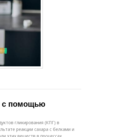
е с помощью
дуктов гликирования (КПГ) в
льтате реакции сахара с белками и
оли этих веществ в процессах