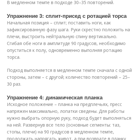
В медленном темпе в подходе 30–35 повторений.
Упражнение 3: сплит-присед с ротацией торса
Начальная позиция – сплит; поставить ноги, как
зафиксированную фазу шага. Руки скрестно положить на
плечи, выстроить нейтральную спину вертикально.
Сгибая обе ноги в амплитуде 90 градусов, необходимо
опуститься к полу, одновременно выполняя ротацию
торса.
Подход выполняется в медленном темпе сначала с одной
стороны, затем – с другой; количество повторений – 25–
30 раз.
Упражнение 4: динамическая планка
Исходное положение – планка на предплечьях, пресс
напряжен максимально, лопатки сведены. Для работы
нужно выбрать опорную руку, подход будет выполняться
на ней. Развернув все тело (основные сегменты: таз,
стопы, плечи) на 90 градусов в медленном темпе,
продолжать напрягать живот, а при возврате в планку