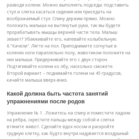
разводя колени. Можно выполнять подседы: подставить
стул и слегка касаться сидения или приседать на
воображаемый стул. Спину держим прямо. Можно
положить малыша на вытянутые руки, так вы будете
прорабатывать мышцы верхней части тела. Малыш
зевает? Убаюкивайте его, напевайте колыбельную.
6."Качели". Лягте на пол. Приподнимите согнутые в
коленях ноги параллельно полу, животиком положите на
них малыша. Придерживайте его с двух сторон.
Подтягивайте колени ко лбу, насколько сможете.
Второй вариант – поднимайте голени на 45 градусов,
качайте малыша вверх-вниз.
Какой должна быть частота занятий
упражнениями после родов
Упражнение № 1 . Ложитесь на спину и поместите ладони
на ребра, скрестите пальцы между собой и слегка
втяните живот. Сделайте вдох носом и раскройте
грудную клетку, как будто внутри надувается воздушный