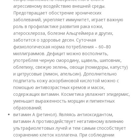
агрессивному воздействию внешней среды.
Предотвращает обострение хронических
заболеваний, укрепляет иммунитет, играет важную
роль в профилактике развития рака кожи,
атеросклероза, болезни Альцгеймера и других,
заботится о здоровье десен. Суточная
физиологическая норма потребления – 60–80
миллиграммов. Дефицит можно восполнить,
употребляя черную смородину, щавель, шиповник,
облепиху, свежую зелень, овощи (помидоры, капусту)
и цитрусовые (лимон, апельсин). Дополнительно
подпитать кожу аскорбиновой кислотой можно с
помощью антивозрастных кремов и масок,
содержащих витамин. Косметика увлажнит эпидермис,
уменьшит выраженность морщин и пигментных
образований;
витамин А (ретинол). Являясь антиоксидантом,
витамин А противодействует негативному влиянию
ультрафиолетовых лучей и тем самым способствует
сохранению клеток коллагена. При соблюдении