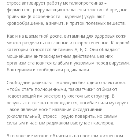
стресс активирует работу металлопротеиназ –
ферментов, разрушающих коллаген и эластин. А вредные
привычки (в особенности – курение) ухудшают
кровообращение, а значит, и приток полезных веществ.
Как и на шахматной доске, витамины для здоровья кожи
можно разделить на главные и второстепенные. К первой
категории относятся витамины А, Е, С. Они обладают
мощнейшим антиоксидантным действием. Без них
организм становится слабым и уязвимым перед вирусами,
бактериями и свободными радикалами.
Свободные радикалы – молекулы без одного электрона.
Чтобы стать полноценными, “захватчики” отбирают
недостающий им электрон у клеточных структур. В
результате клетка повреждается, погибает или мутирует.
Такое явление носит название оксидативный
(окислительный) стресс. Трудно поверить, но самым
сильным и частым радикалом выступает кислород.
Это явление можно объяснить на простом жизненном